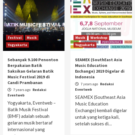
Festival
Musik
Musik
Workshop
Yogyakarta
Yogyakarta
Sebanyak 9.100 Penonton
SEAMEX (SouthEast Asia
Berpakaian Batik
Music Education
Saksikan Gelaran Batik
Exchange) 2019 Digelar di
Music Festival 2019 di
Indonesia
Candi Prambanan
7 years ago
Redaksi
Eventweb
7 years ago
Redaksi
Eventweb
SEAMEX (Southeast Asia
Yogyakarta, Eventweb –
Music Education
Batik Musik Festival
Exchange) kembali digelar
(BMF) adalah sebuah
untuk yang ketiga kali,
gelaran musik bertaraf
setelah sukses di…
internasional yang