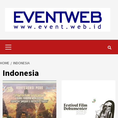
Skip
to
content
Primary
Menu
HOME
INDONESIA
Indonesia