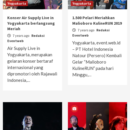
Yogyakarta
Yogyakarta
Konser Air Supply Live in
1.500 Pelari Meriahkan
Yogyakarta berlangsung
Malioboro KulineRUN 2019
Meriah
7 years ago
Redaksi
Eventweb
7 years ago
Redaksi
Eventweb
Yogyakarta, event.web.id
Air Supply Live in
– PT Hotel Indonesia
Yogyakarta, merupakan
Natour (Persero) Kembali
gelaran konser bertaraf
Gelar “Malioboro
internasional yang
KulineRUN” pada hari
dipromotori oleh Rajawali
Minggu,…
Indonesia,…