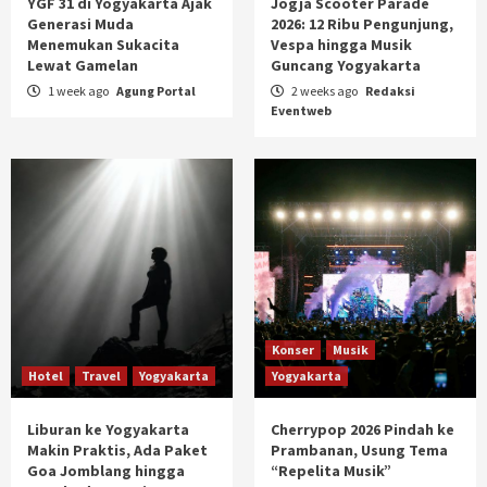
YGF 31 di Yogyakarta Ajak
Jogja Scooter Parade
Generasi Muda
2026: 12 Ribu Pengunjung,
Menemukan Sukacita
Vespa hingga Musik
Lewat Gamelan
Guncang Yogyakarta
1 week ago
Agung Portal
2 weeks ago
Redaksi
Eventweb
Konser
Musik
Hotel
Travel
Yogyakarta
Yogyakarta
Liburan ke Yogyakarta
Cherrypop 2026 Pindah ke
Makin Praktis, Ada Paket
Prambanan, Usung Tema
Goa Jomblang hingga
“Repelita Musik”