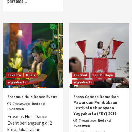
pertama…
Jakarta
Musik
Festival
Seni Budaya
Yogyakarta
Yogyakarta
Erasmus Huis Dance Event
Eross Candra Ramaikan
Pawai dan Pembukaan
7 years ago
Redaksi
Festival Kebudayaan
Eventweb
Yogyakarta (FKY) 2019
Erasmus Huis Dance
7 years ago
Redaksi
Event berlangsung di 2
Eventweb
kota, Jakarta dan