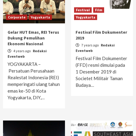
Festival
Film
Corporate
Yogyakarta
Yogyakarta
Gelar HUT Emas, REI Terus
Festival Film Dokumenter
Dukung Pemulihan
2019
Ekonomi Nasional
7 years ago
Redaksi
Eventweb
4 years ago
Redaksi
Eventweb
Festival Film Dokumenter
YOGYAKARTA –
(FFD) resmi dimulai pada
Persatuan Perusahaan
1 Desember 2019 di
Realestat Indonesia (REI)
Societet Militair Taman
memperingati ulang tahun
Budaya…
emas ke-50 di Kota
Yogyakarta, DIY,…