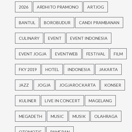
2026
ARDHITO PRAMONO
ARTJOG
BANTUL
BOROBUDUR
CANDI PRAMBANAN
CULINARY
EVENT
EVENT INDONESIA
EVENT JOGJA
EVENTWEB
FESTIVAL
FILM
FKY 2019
HOTEL
INDONESIA
JAKARTA
JAZZ
JOGJA
JOGJAROCKARTA
KONSER
KULINER
LIVE IN CONCERT
MAGELANG
MEGADETH
MUSIC
MUSIK
OLAHRAGA
OTOMOTIF
PAMERAN