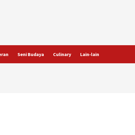
eran
Seni Budaya
Culinary
Lain-lain