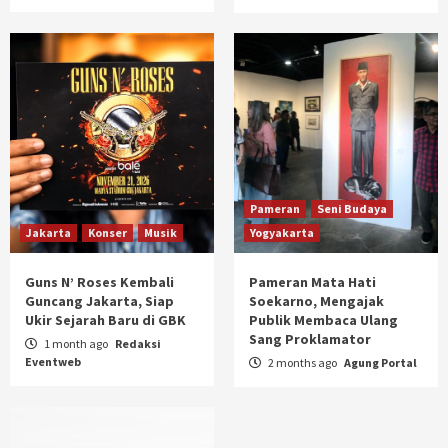
Pameran
Seni Budaya
Jakarta
Konser
Musik
Yogyakarta
Guns N’ Roses Kembali
Pameran Mata Hati
Guncang Jakarta, Siap
Soekarno, Mengajak
Ukir Sejarah Baru di GBK
Publik Membaca Ulang
Sang Proklamator
1 month ago
Redaksi
Eventweb
2 months ago
Agung Portal