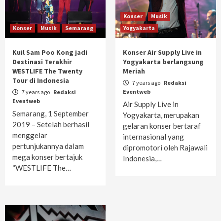
Konser
Musik
Konser
Musik
Semarang
Yogyakarta
Kuil Sam Poo Kong jadi
Konser Air Supply Live in
Destinasi Terakhir
Yogyakarta berlangsung
WESTLIFE The Twenty
Meriah
Tour di Indonesia
7 years ago
Redaksi
Eventweb
7 years ago
Redaksi
Eventweb
Air Supply Live in
Semarang, 1 September
Yogyakarta, merupakan
2019 – Setelah berhasil
gelaran konser bertaraf
menggelar
internasional yang
pertunjukannya dalam
dipromotori oleh Rajawali
mega konser bertajuk
Indonesia,…
“WESTLIFE The…