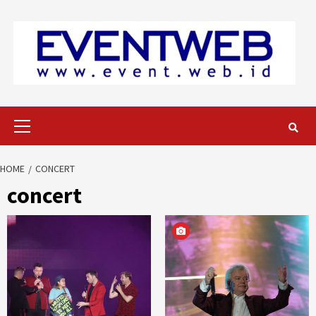
Skip
to
content
Primary
Menu
HOME
CONCERT
concert