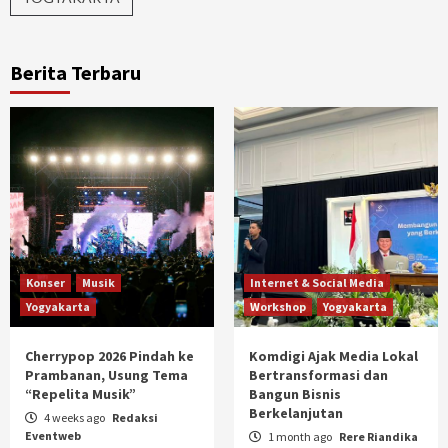
Berita Terbaru
Konser
Musik
Internet & Social Media
Yogyakarta
Workshop
Yogyakarta
Cherrypop 2026 Pindah ke
Komdigi Ajak Media Lokal
Prambanan, Usung Tema
Bertransformasi dan
“Repelita Musik”
Bangun Bisnis
Berkelanjutan
4 weeks ago
Redaksi
Eventweb
1 month ago
Rere Riandika