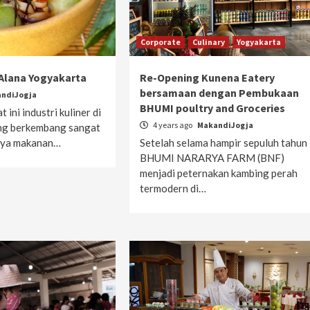
Corporate
Culinary
Yogyakarta
 Alana Yogyakarta
Re-Opening Kunena Eatery
bersamaan dengan Pembukaan
ndiJogja
BHUMI poultry and Groceries
 ini industri kuliner di
4 years ago
MakandiJogja
ng berkembang sangat
nya makanan…
Setelah selama hampir sepuluh tahun
BHUMI NARARYA FARM (BNF)
menjadi peternakan kambing perah
termodern di…