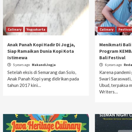
Culinary
Yogyakarta
Culinary
Festiva
Anak Panah Kopi Hadir Di Jogja,
Menikmati Bali
Siap Ramaikan Dunia Kopi Kota
Program KEMBAL
Istimewa
Bali Festival
5 years ago
MakandiJogja
6 years ago
Reda
Setelah eksis di Semarang dan Solo,
Karena pandemi 
Anak Panah Kopi yang didirikan pada
Swari Saraswati,
tahun 2017 kini…
Ubud, terpaksa 
Writers…