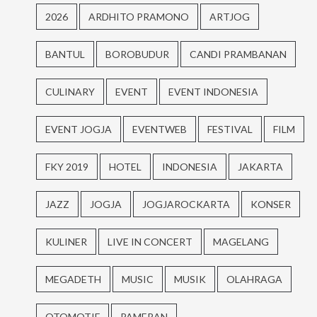
2026
ARDHITO PRAMONO
ARTJOG
BANTUL
BOROBUDUR
CANDI PRAMBANAN
CULINARY
EVENT
EVENT INDONESIA
EVENT JOGJA
EVENTWEB
FESTIVAL
FILM
FKY 2019
HOTEL
INDONESIA
JAKARTA
JAZZ
JOGJA
JOGJAROCKARTA
KONSER
KULINER
LIVE IN CONCERT
MAGELANG
MEGADETH
MUSIC
MUSIK
OLAHRAGA
OTOMOTIF
PAMERAN