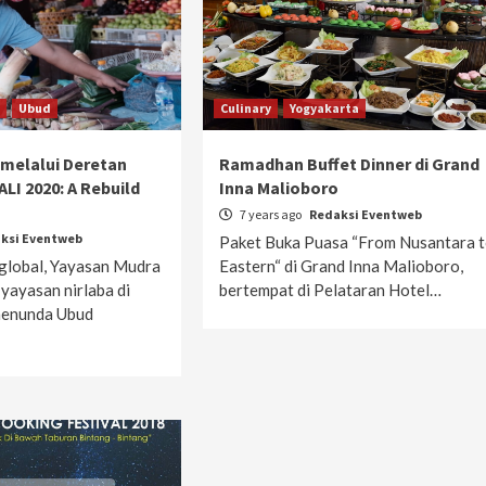
l
Ubud
Culinary
Yogyakarta
 melalui Deretan
Ramadhan Buffet Dinner di Grand
I 2020: A Rebuild
Inna Malioboro
7 years ago
Redaksi Eventweb
ksi Eventweb
Paket Buka Puasa “From Nusantara 
global, Yayasan Mudra
Eastern“ di Grand Inna Malioboro,
 yayasan nirlaba di
bertempat di Pelataran Hotel…
menunda Ubud