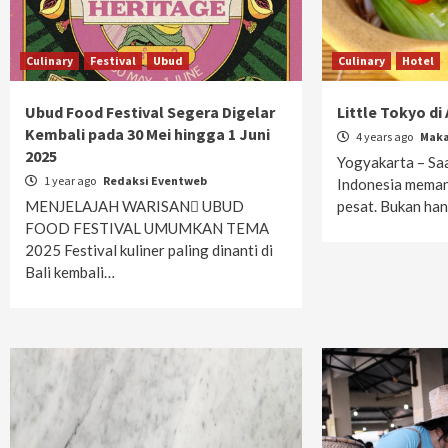
Culinary
Festival
Ubud
Culinary
Hotel
Ubud Food Festival Segera Digelar
Little Tokyo di
Kembali pada 30 Mei hingga 1 Juni
4 years ago
Maka
2025
Yogyakarta – Saat
1 year ago
Redaksi Eventweb
Indonesia mema
MENJELAJAH WARISAN UBUD
pesat. Bukan ha
FOOD FESTIVAL UMUMKAN TEMA
2025 Festival kuliner paling dinanti di
Bali kembali…