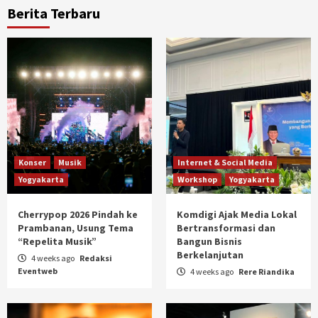
Berita Terbaru
Konser
Musik
Internet & Social Media
Yogyakarta
Workshop
Yogyakarta
Cherrypop 2026 Pindah ke
Komdigi Ajak Media Lokal
Prambanan, Usung Tema
Bertransformasi dan
“Repelita Musik”
Bangun Bisnis
Berkelanjutan
4 weeks ago
Redaksi
Eventweb
4 weeks ago
Rere Riandika