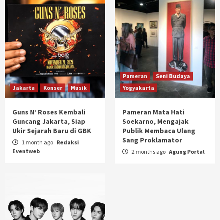
Pameran
Seni Budaya
Jakarta
Konser
Musik
Yogyakarta
Guns N’ Roses Kembali
Pameran Mata Hati
Guncang Jakarta, Siap
Soekarno, Mengajak
Ukir Sejarah Baru di GBK
Publik Membaca Ulang
Sang Proklamator
1 month ago
Redaksi
Eventweb
2 months ago
Agung Portal