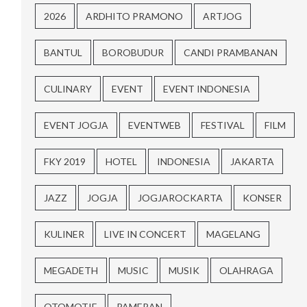
2026
ARDHITO PRAMONO
ARTJOG
BANTUL
BOROBUDUR
CANDI PRAMBANAN
CULINARY
EVENT
EVENT INDONESIA
EVENT JOGJA
EVENTWEB
FESTIVAL
FILM
FKY 2019
HOTEL
INDONESIA
JAKARTA
JAZZ
JOGJA
JOGJAROCKARTA
KONSER
KULINER
LIVE IN CONCERT
MAGELANG
MEGADETH
MUSIC
MUSIK
OLAHRAGA
OTOMOTIF
PAMERAN