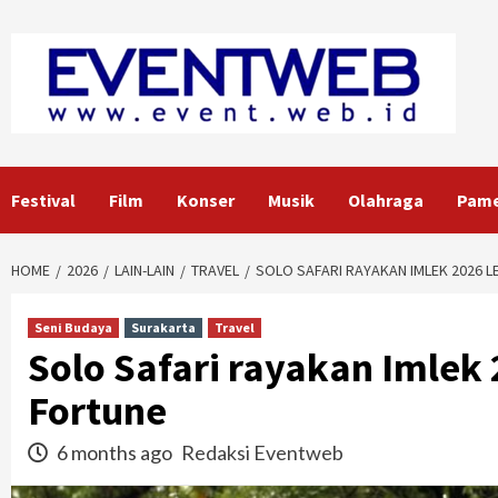
Skip
to
content
Festival
Film
Konser
Musik
Olahraga
Pam
HOME
2026
LAIN-LAIN
TRAVEL
SOLO SAFARI RAYAKAN IMLEK 2026 L
Seni Budaya
Surakarta
Travel
Solo Safari rayakan Imlek 
Fortune
6 months ago
Redaksi Eventweb