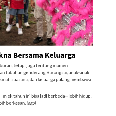
akna Bersama Keluarga
iburan, tetapi juga tentang momen
dan tabuhan genderang Barongsai, anak-anak
ikmati suasana, dan keluarga pulang membawa
Imlek tahun ini bisa jadi berbeda—lebih hidup,
bih berkesan.
(agp)