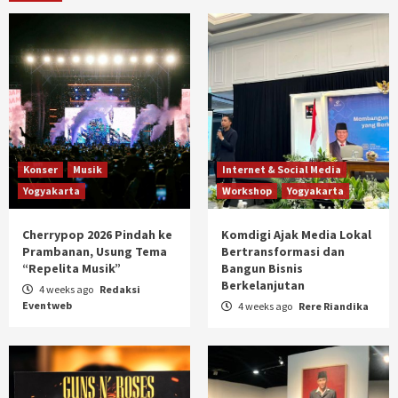
Konser
Musik
Internet & Social Media
Yogyakarta
Workshop
Yogyakarta
Cherrypop 2026 Pindah ke
Komdigi Ajak Media Lokal
Prambanan, Usung Tema
Bertransformasi dan
“Repelita Musik”
Bangun Bisnis
Berkelanjutan
4 weeks ago
Redaksi
Eventweb
4 weeks ago
Rere Riandika