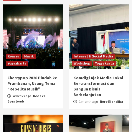
Konser
Musik
Internet & Social Media
Yogyakarta
Workshop
Yogyakarta
Cherrypop 2026 Pindah ke
Komdigi Ajak Media Lokal
Prambanan, Usung Tema
Bertransformasi dan
“Repelita Musik”
Bangun Bisnis
Berkelanjutan
4 weeks ago
Redaksi
Eventweb
1 month ago
Rere Riandika