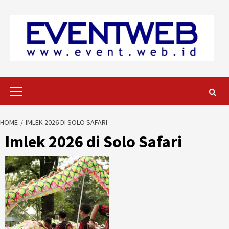
Skip
to
content
Primary
Menu
HOME
IMLEK 2026 DI SOLO SAFARI
Imlek 2026 di Solo Safari