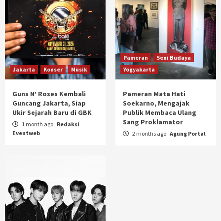
Pameran
Seni Budaya
Jakarta
Konser
Musik
Yogyakarta
Guns N’ Roses Kembali
Pameran Mata Hati
Guncang Jakarta, Siap
Soekarno, Mengajak
Ukir Sejarah Baru di GBK
Publik Membaca Ulang
Sang Proklamator
1 month ago
Redaksi
Eventweb
2 months ago
Agung Portal