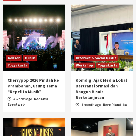
Konser
Musik
Internet & Social Media
Yogyakarta
Workshop
Yogyakarta
Cherrypop 2026 Pindah ke
Komdigi Ajak Media Lokal
Prambanan, Usung Tema
Bertransformasi dan
“Repelita Musik”
Bangun Bisnis
Berkelanjutan
4 weeks ago
Redaksi
Eventweb
1 month ago
Rere Riandika