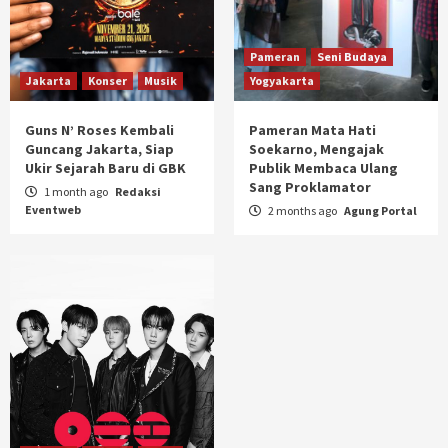
Pameran
Seni Budaya
Jakarta
Konser
Musik
Yogyakarta
Guns N’ Roses Kembali
Pameran Mata Hati
Guncang Jakarta, Siap
Soekarno, Mengajak
Ukir Sejarah Baru di GBK
Publik Membaca Ulang
Sang Proklamator
1 month ago
Redaksi
Eventweb
2 months ago
Agung Portal