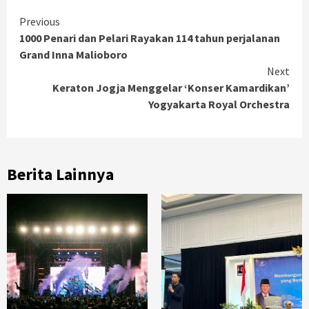
Continue
Previous
1000 Penari dan Pelari Rayakan 114 tahun perjalanan
Reading
Grand Inna Malioboro
Next
Keraton Jogja Menggelar ‘Konser Kamardikan’
Yogyakarta Royal Orchestra
Berita Lainnya