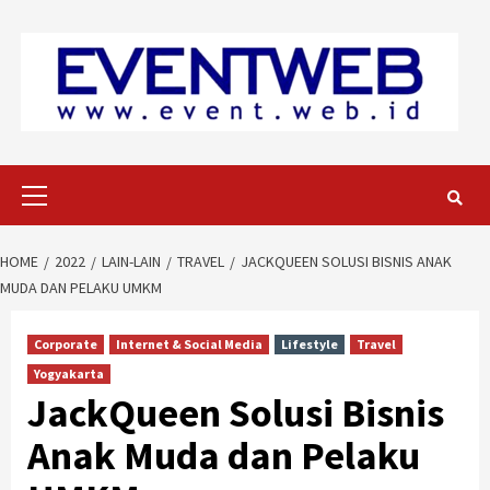
Skip
to
content
Primary
Menu
HOME
2022
LAIN-LAIN
TRAVEL
JACKQUEEN SOLUSI BISNIS ANAK
MUDA DAN PELAKU UMKM
Corporate
Internet & Social Media
Lifestyle
Travel
Yogyakarta
JackQueen Solusi Bisnis
Anak Muda dan Pelaku