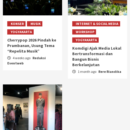
KONSER
MUSIK
INTERNET & SOCIAL MEDIA
YOGYAKARTA
WORKSHOP
Cherrypop 2026 Pindah ke
YOGYAKARTA
Prambanan, Usung Tema
Komdigi Ajak Media Lokal
“Repelita Musik”
Bertransformasi dan
4 weeks ago
Redaksi
Bangun Bisnis
Eventweb
Berkelanjutan
1 month ago
Rere Riandika