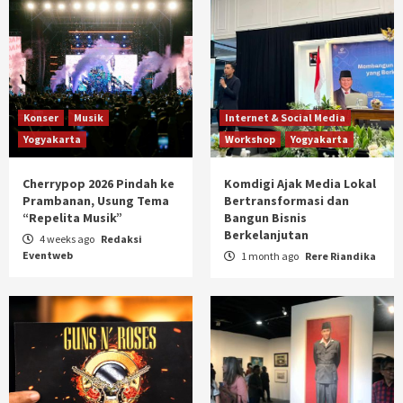
Konser
Musik
Internet & Social Media
Yogyakarta
Workshop
Yogyakarta
Cherrypop 2026 Pindah ke
Komdigi Ajak Media Lokal
Prambanan, Usung Tema
Bertransformasi dan
“Repelita Musik”
Bangun Bisnis
Berkelanjutan
4 weeks ago
Redaksi
Eventweb
1 month ago
Rere Riandika