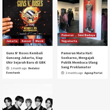
Pameran
Seni Budaya
Jakarta
Konser
Musik
Yogyakarta
Guns N’ Roses Kembali
Pameran Mata Hati
Guncang Jakarta, Siap
Soekarno, Mengajak
Ukir Sejarah Baru di GBK
Publik Membaca Ulang
Sang Proklamator
1 month ago
Redaksi
Eventweb
2 months ago
Agung Portal