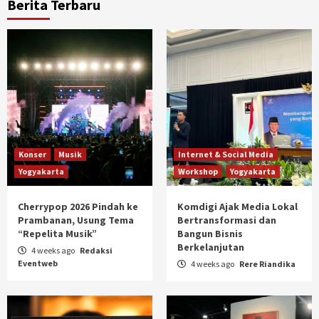
Berita Terbaru
Konser
Musik
Internet & Social Media
Yogyakarta
Workshop
Yogyakarta
Cherrypop 2026 Pindah ke
Komdigi Ajak Media Lokal
Prambanan, Usung Tema
Bertransformasi dan
“Repelita Musik”
Bangun Bisnis
Berkelanjutan
4 weeks ago
Redaksi
Eventweb
4 weeks ago
Rere Riandika