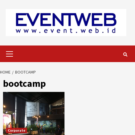
Skip
to
content
Primary
Menu
HOME
BOOTCAMP
bootcamp
Corporate