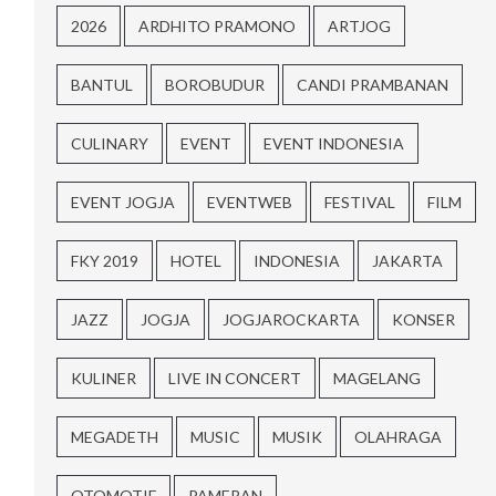
2026
ARDHITO PRAMONO
ARTJOG
BANTUL
BOROBUDUR
CANDI PRAMBANAN
CULINARY
EVENT
EVENT INDONESIA
EVENT JOGJA
EVENTWEB
FESTIVAL
FILM
FKY 2019
HOTEL
INDONESIA
JAKARTA
JAZZ
JOGJA
JOGJAROCKARTA
KONSER
KULINER
LIVE IN CONCERT
MAGELANG
MEGADETH
MUSIC
MUSIK
OLAHRAGA
OTOMOTIF
PAMERAN