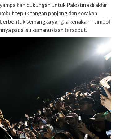
enyampaikan dukungan untuk Palestina di akhir
ambut tepuk tangan panjang dan sorakan
s berbentuk semangka yang ia kenakan – simbol
nya pada isu kemanusiaan tersebut.