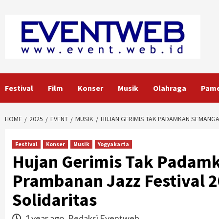
Skip
to
content
Festival
Film
Konser
Musik
Olahraga
Pam
HOME
2025
EVENT
MUSIK
HUJAN GERIMIS TAK PADAMKAN SEMANGAT
Festival
Konser
Musik
Yogyakarta
Hujan Gerimis Tak Padam
Prambanan Jazz Festival 2
Solidaritas
1 year ago
Redaksi Eventweb