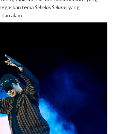
enegaskan tema
Sebelas Selaras
yang
 dan alam.