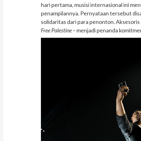
hari pertama, musisi internasional ini m
penampilannya. Pernyataan tersebut dis
solidaritas dari para penonton. Aksesori
Free Palestine
– menjadi penanda komitmen