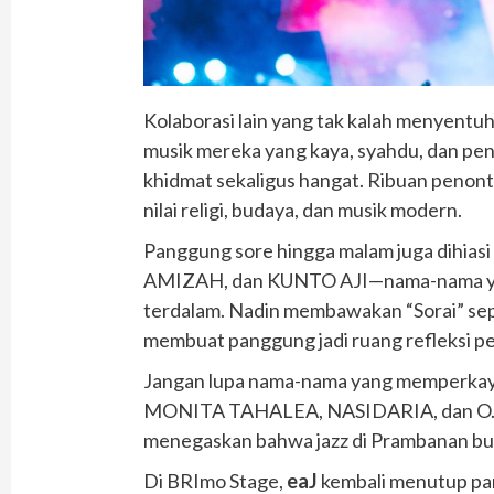
Kolaborasi lain yang tak kalah menyentu
musik mereka yang kaya, syahdu, dan pe
khidmat sekaligus hangat. Ribuan penon
nilai religi, budaya, dan musik modern.
Panggung sore hingga malam juga dihi
AMIZAH, dan KUNTO AJI—nama-nama yang 
terdalam. Nadin membawakan “Sorai” sep
membuat panggung jadi ruang refleksi pe
Jangan lupa nama-nama yang memperkaya
MONITA TAHALEA, NASIDARIA, dan O.M
menegaskan bahwa jazz di Prambanan buk
Di BRImo Stage,
eaJ
kembali menutup pan