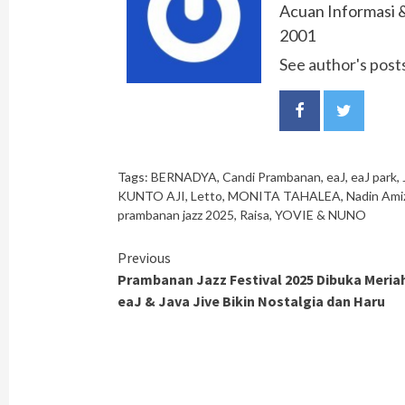
Acuan Informasi &
2001
See author's post
Tags:
BERNADYA
,
Candi Prambanan
,
eaJ
,
eaJ park
,
KUNTO AJI
,
Letto
,
MONITA TAHALEA
,
Nadin Ami
prambanan jazz 2025
,
Raisa
,
YOVIE & NUNO
Continue
Previous
Prambanan Jazz Festival 2025 Dibuka Meria
Reading
eaJ & Java Jive Bikin Nostalgia dan Haru