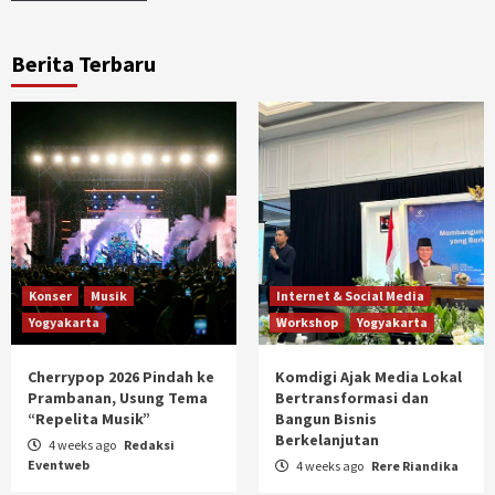
Berita Terbaru
Konser
Musik
Internet & Social Media
Yogyakarta
Workshop
Yogyakarta
Cherrypop 2026 Pindah ke
Komdigi Ajak Media Lokal
Prambanan, Usung Tema
Bertransformasi dan
“Repelita Musik”
Bangun Bisnis
Berkelanjutan
4 weeks ago
Redaksi
Eventweb
4 weeks ago
Rere Riandika