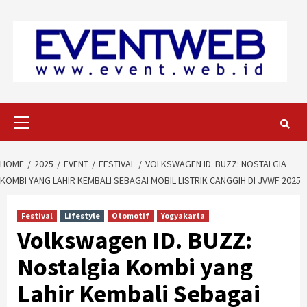
Skip
to
content
Primary
Menu
HOME
2025
EVENT
FESTIVAL
VOLKSWAGEN ID. BUZZ: NOSTALGIA
KOMBI YANG LAHIR KEMBALI SEBAGAI MOBIL LISTRIK CANGGIH DI JVWF 2025
Festival
Lifestyle
Otomotif
Yogyakarta
Volkswagen ID. BUZZ:
Nostalgia Kombi yang
Lahir Kembali Sebagai