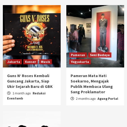
Pameran
Seni Budaya
Jakarta
Konser
Musik
Yogyakarta
Guns N’ Roses Kembali
Pameran Mata Hati
Guncang Jakarta, Siap
Soekarno, Mengajak
Ukir Sejarah Baru di GBK
Publik Membaca Ulang
Sang Proklamator
1 month ago
Redaksi
Eventweb
2 months ago
Agung Portal