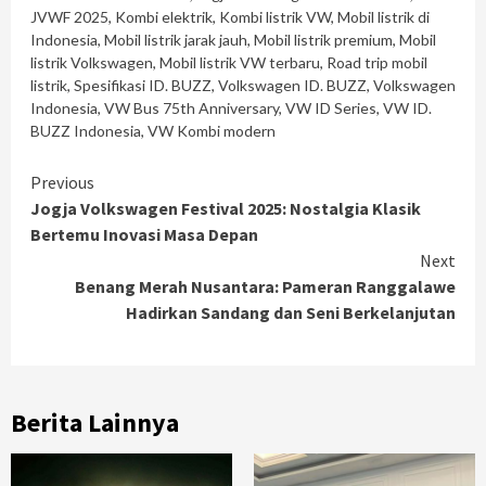
JVWF 2025
,
Kombi elektrik
,
Kombi listrik VW
,
Mobil listrik di
Indonesia
,
Mobil listrik jarak jauh
,
Mobil listrik premium
,
Mobil
listrik Volkswagen
,
Mobil listrik VW terbaru
,
Road trip mobil
listrik
,
Spesifikasi ID. BUZZ
,
Volkswagen ID. BUZZ
,
Volkswagen
Indonesia
,
VW Bus 75th Anniversary
,
VW ID Series
,
VW ID.
BUZZ Indonesia
,
VW Kombi modern
Continue
Previous
Jogja Volkswagen Festival 2025: Nostalgia Klasik
Reading
Bertemu Inovasi Masa Depan
Next
Benang Merah Nusantara: Pameran Ranggalawe
Hadirkan Sandang dan Seni Berkelanjutan
Berita Lainnya