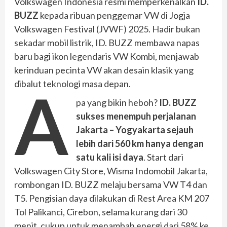
Volkswagen Indonesia resmi memperkenalkan
ID.
BUZZ
kepada ribuan penggemar VW di Jogja
Volkswagen Festival (JVWF) 2025. Hadir bukan
sekadar mobil listrik, ID. BUZZ membawa napas
baru bagi ikon legendaris VW Kombi, menjawab
kerinduan pecinta VW akan desain klasik yang
dibalut teknologi masa depan.
A
pa yang bikin heboh?
ID. BUZZ
sukses menempuh perjalanan
Jakarta – Yogyakarta sejauh
lebih dari 560 km hanya dengan
satu kali isi daya
. Start dari
Volkswagen City Store, Wisma Indomobil Jakarta,
rombongan ID. BUZZ melaju bersama VW T4 dan
T5. Pengisian daya dilakukan di Rest Area KM 207
Tol Palikanci, Cirebon, selama kurang dari 30
menit, cukup untuk menambah energi dari 58% ke