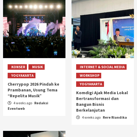
KONSER
MUSIK
INTERNET & SOCIAL MEDIA
YOGYAKARTA
WORKSHOP
Cherrypop 2026 Pindah ke
YOGYAKARTA
Prambanan, Usung Tema
Komdigi Ajak Media Lokal
“Repelita Musik”
Bertransformasi dan
4 weeks ago
Redaksi
Bangun Bisnis
Eventweb
Berkelanjutan
4 weeks ago
Rere Riandika