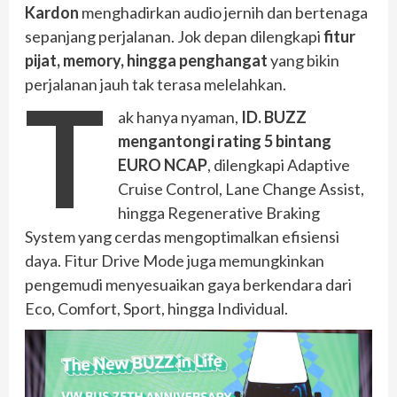
Kardon
menghadirkan audio jernih dan bertenaga
sepanjang perjalanan. Jok depan dilengkapi
fitur
pijat, memory, hingga penghangat
yang bikin
perjalanan jauh tak terasa melelahkan.
T
ak hanya nyaman,
ID. BUZZ
mengantongi rating 5 bintang
EURO NCAP
, dilengkapi Adaptive
Cruise Control, Lane Change Assist,
hingga Regenerative Braking
System yang cerdas mengoptimalkan efisiensi
daya. Fitur Drive Mode juga memungkinkan
pengemudi menyesuaikan gaya berkendara dari
Eco, Comfort, Sport, hingga Individual.