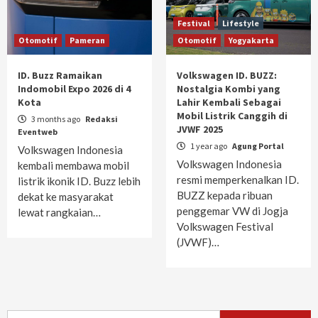
Festival
Lifestyle
Otomotif
Pameran
Otomotif
Yogyakarta
ID. Buzz Ramaikan
Volkswagen ID. BUZZ:
Indomobil Expo 2026 di 4
Nostalgia Kombi yang
Kota
Lahir Kembali Sebagai
Mobil Listrik Canggih di
3 months ago
Redaksi
JVWF 2025
Eventweb
1 year ago
Agung Portal
Volkswagen Indonesia
Volkswagen Indonesia
kembali membawa mobil
resmi memperkenalkan ID.
listrik ikonik ID. Buzz lebih
BUZZ kepada ribuan
dekat ke masyarakat
penggemar VW di Jogja
lewat rangkaian…
Volkswagen Festival
(JVWF)…
Search