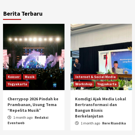
Berita Terbaru
Konser
Musik
Internet & Social Media
Yogyakarta
Workshop
Yogyakarta
Cherrypop 2026 Pindah ke
Komdigi Ajak Media Lokal
Prambanan, Usung Tema
Bertransformasi dan
“Repelita Musik”
Bangun Bisnis
Berkelanjutan
1 month ago
Redaksi
Eventweb
1 month ago
Rere Riandika