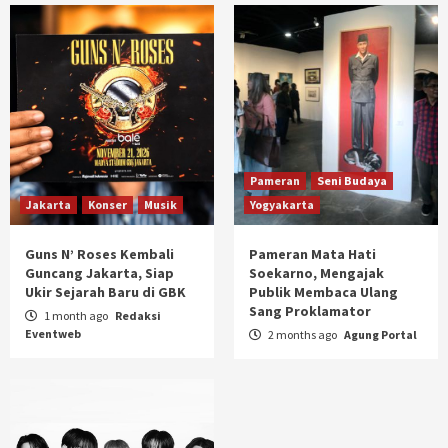
Pameran
Seni Budaya
Jakarta
Konser
Musik
Yogyakarta
Guns N’ Roses Kembali
Pameran Mata Hati
Guncang Jakarta, Siap
Soekarno, Mengajak
Ukir Sejarah Baru di GBK
Publik Membaca Ulang
Sang Proklamator
1 month ago
Redaksi
Eventweb
2 months ago
Agung Portal