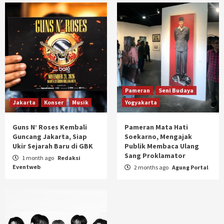
Pameran
Seni Budaya
Jakarta
Konser
Musik
Yogyakarta
Guns N’ Roses Kembali
Pameran Mata Hati
Guncang Jakarta, Siap
Soekarno, Mengajak
Ukir Sejarah Baru di GBK
Publik Membaca Ulang
Sang Proklamator
1 month ago
Redaksi
Eventweb
2 months ago
Agung Portal