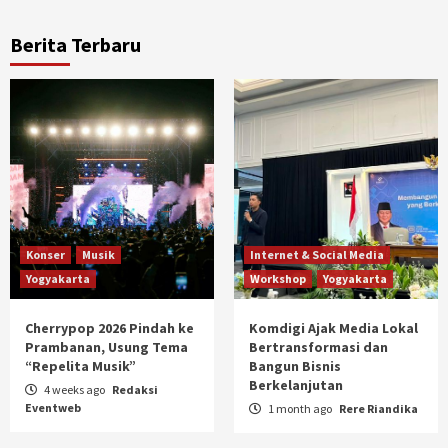
Berita Terbaru
Konser
Musik
Internet & Social Media
Yogyakarta
Workshop
Yogyakarta
Cherrypop 2026 Pindah ke
Komdigi Ajak Media Lokal
Prambanan, Usung Tema
Bertransformasi dan
“Repelita Musik”
Bangun Bisnis
Berkelanjutan
4 weeks ago
Redaksi
Eventweb
1 month ago
Rere Riandika