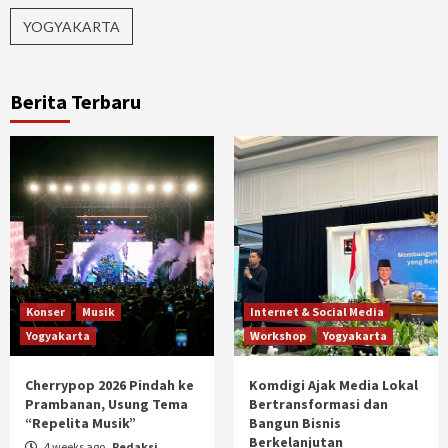
YOGYAKARTA
Berita Terbaru
Konser
Musik
Internet & Social Media
Yogyakarta
Workshop
Yogyakarta
Cherrypop 2026 Pindah ke
Komdigi Ajak Media Lokal
Prambanan, Usung Tema
Bertransformasi dan
“Repelita Musik”
Bangun Bisnis
Berkelanjutan
4 weeks ago
Redaksi