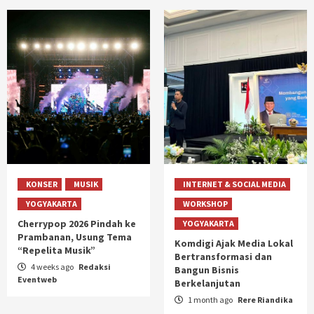
KONSER
MUSIK
INTERNET & SOCIAL MEDIA
YOGYAKARTA
WORKSHOP
Cherrypop 2026 Pindah ke
YOGYAKARTA
Prambanan, Usung Tema
Komdigi Ajak Media Lokal
“Repelita Musik”
Bertransformasi dan
4 weeks ago
Redaksi
Bangun Bisnis
Eventweb
Berkelanjutan
1 month ago
Rere Riandika