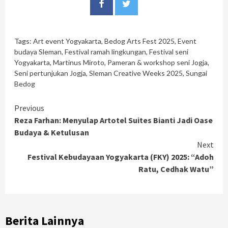
Tags:
Art event Yogyakarta
,
Bedog Arts Fest 2025
,
Event
budaya Sleman
,
Festival ramah lingkungan
,
Festival seni
Yogyakarta
,
Martinus Miroto
,
Pameran & workshop seni Jogja
,
Seni pertunjukan Jogja
,
Sleman Creative Weeks 2025
,
Sungai
Bedog
Continue
Previous
Reza Farhan: Menyulap Artotel Suites Bianti Jadi Oase
Reading
Budaya & Ketulusan
Next
Festival Kebudayaan Yogyakarta (FKY) 2025: “Adoh
Ratu, Cedhak Watu”
Berita Lainnya