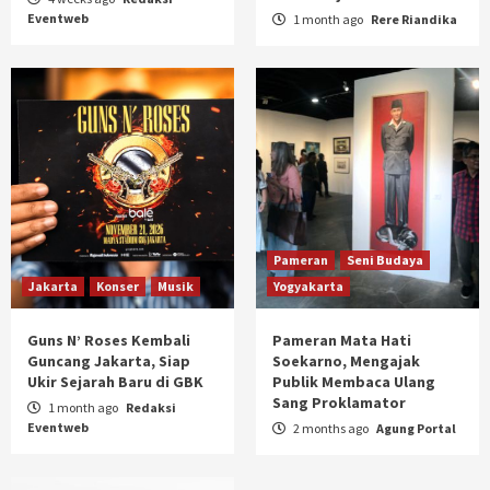
Eventweb
1 month ago
Rere Riandika
Pameran
Seni Budaya
Jakarta
Konser
Musik
Yogyakarta
Guns N’ Roses Kembali
Pameran Mata Hati
Guncang Jakarta, Siap
Soekarno, Mengajak
Ukir Sejarah Baru di GBK
Publik Membaca Ulang
Sang Proklamator
1 month ago
Redaksi
Eventweb
2 months ago
Agung Portal