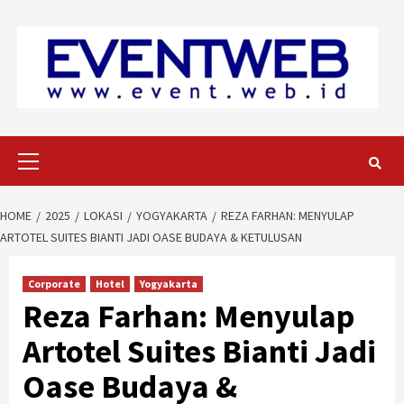
Skip
to
content
Primary
Menu
HOME
2025
LOKASI
YOGYAKARTA
REZA FARHAN: MENYULAP
ARTOTEL SUITES BIANTI JADI OASE BUDAYA & KETULUSAN
Corporate
Hotel
Yogyakarta
Reza Farhan: Menyulap
Artotel Suites Bianti Jadi
Oase Budaya &