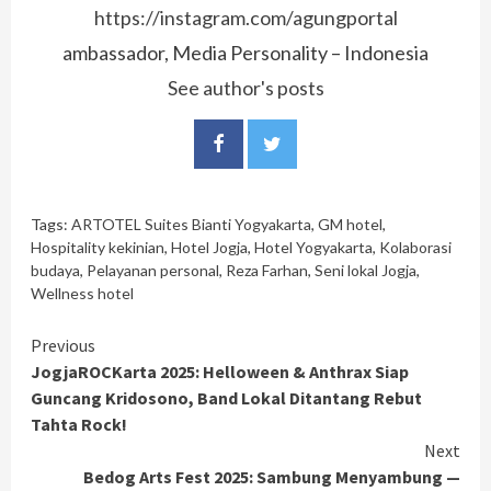
https://instagram.com/agungportal
ambassador, Media Personality – Indonesia
See author's posts
Tags:
ARTOTEL Suites Bianti Yogyakarta
,
GM hotel
,
Hospitality kekinian
,
Hotel Jogja
,
Hotel Yogyakarta
,
Kolaborasi
budaya
,
Pelayanan personal
,
Reza Farhan
,
Seni lokal Jogja
,
Wellness hotel
Continue
Previous
JogjaROCKarta 2025: Helloween & Anthrax Siap
Reading
Guncang Kridosono, Band Lokal Ditantang Rebut
Tahta Rock!
Next
Bedog Arts Fest 2025: Sambung Menyambung —