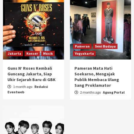
Pameran
Seni Budaya
Jakarta
Konser
Musik
Yogyakarta
Guns N’ Roses Kembali
Pameran Mata Hati
Guncang Jakarta, Siap
Soekarno, Mengajak
Ukir Sejarah Baru di GBK
Publik Membaca Ulang
Sang Proklamator
1 month ago
Redaksi
Eventweb
2 months ago
Agung Portal