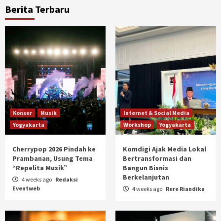
Berita Terbaru
Konser
Musik
Internet & Social Media
Yogyakarta
Workshop
Yogyakarta
Cherrypop 2026 Pindah ke
Komdigi Ajak Media Lokal
Prambanan, Usung Tema
Bertransformasi dan
“Repelita Musik”
Bangun Bisnis
Berkelanjutan
4 weeks ago
Redaksi
Eventweb
4 weeks ago
Rere Riandika