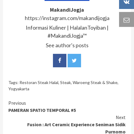
MakandiJogja
https://instagram.com/makandijogja
Informasi Kuliner | HalalanToyiban |
#MakandiJogja™
See author's posts
Tags:
Restoran Steak Halal
,
Steak
,
Waroeng Steak & Shake
,
Yogyakarta
Continue
Previous
PAMERAN SPATIO TEMPORAL #5
Reading
Next
Fusion : Art Ceramic Experience Seniman Sidik
Purnomo