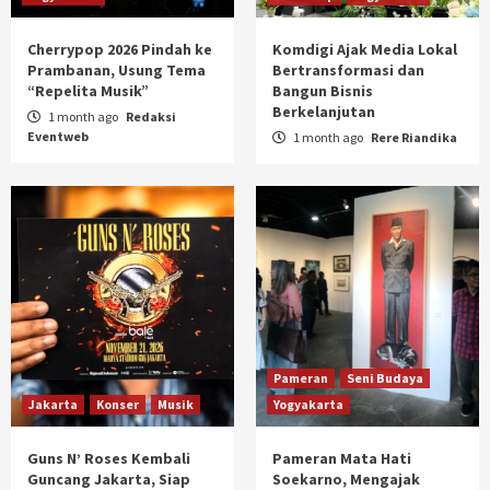
Cherrypop 2026 Pindah ke
Komdigi Ajak Media Lokal
Prambanan, Usung Tema
Bertransformasi dan
“Repelita Musik”
Bangun Bisnis
Berkelanjutan
1 month ago
Redaksi
Eventweb
1 month ago
Rere Riandika
Pameran
Seni Budaya
Jakarta
Konser
Musik
Yogyakarta
Guns N’ Roses Kembali
Pameran Mata Hati
Guncang Jakarta, Siap
Soekarno, Mengajak