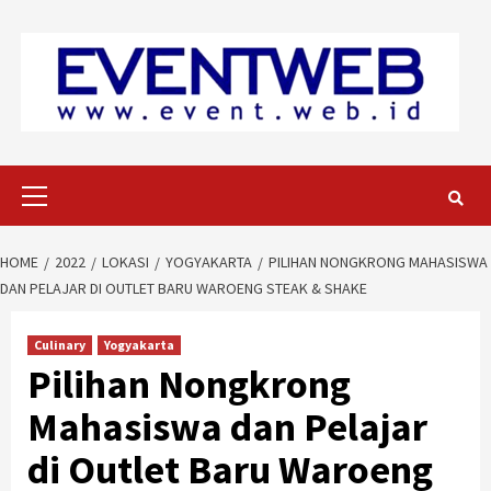
Skip
to
content
Primary
Menu
HOME
2022
LOKASI
YOGYAKARTA
PILIHAN NONGKRONG MAHASISWA
DAN PELAJAR DI OUTLET BARU WAROENG STEAK & SHAKE
Culinary
Yogyakarta
Pilihan Nongkrong
Mahasiswa dan Pelajar
di Outlet Baru Waroeng