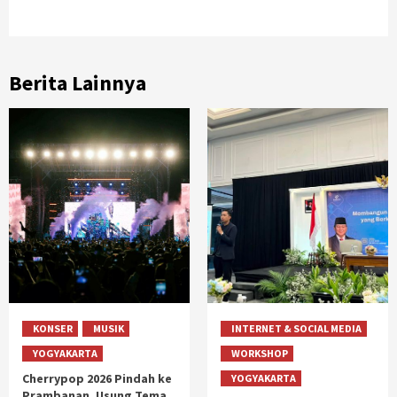
Berita Lainnya
KONSER
MUSIK
INTERNET & SOCIAL MEDIA
YOGYAKARTA
WORKSHOP
Cherrypop 2026 Pindah ke
YOGYAKARTA
Prambanan, Usung Tema