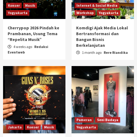
Konser
Musik
Internet & Social Media
Yogyakarta
Workshop
Yogyakarta
Cherrypop 2026 Pindah ke
Komdigi Ajak Media Lokal
Prambanan, Usung Tema
Bertransformasi dan
“Repelita Musik”
Bangun Bisnis
Berkelanjutan
4 weeks ago
Redaksi
Eventweb
1 month ago
Rere Riandika
Pameran
Seni Budaya
Jakarta
Konser
Musik
Yogyakarta