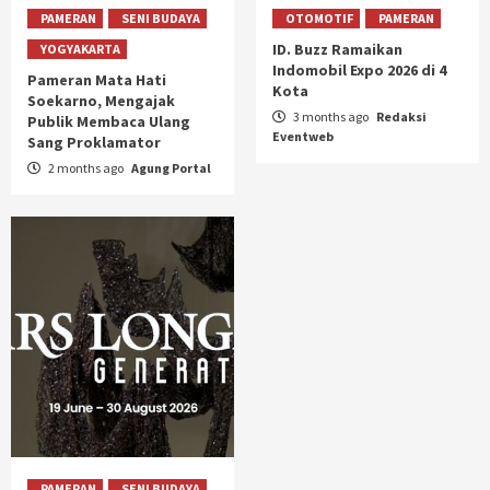
PAMERAN
SENI BUDAYA
OTOMOTIF
PAMERAN
ID. Buzz Ramaikan
YOGYAKARTA
Indomobil Expo 2026 di 4
Pameran Mata Hati
Kota
Soekarno, Mengajak
3 months ago
Redaksi
Publik Membaca Ulang
Eventweb
Sang Proklamator
2 months ago
Agung Portal
PAMERAN
SENI BUDAYA