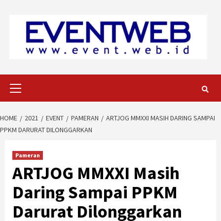
Skip
to
content
Primary
Menu
HOME
2021
EVENT
PAMERAN
ARTJOG MMXXI MASIH DARING SAMPAI
PPKM DARURAT DILONGGARKAN
Pameran
ARTJOG MMXXI Masih
Daring Sampai PPKM
Darurat Dilonggarkan