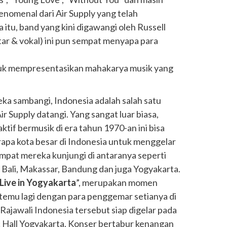
enomenal dari Air Supply yang telah
 itu, band yang kini digawangi oleh Russell
tar & vokal) ini pun sempat menyapa para
ntuk mempresentasikan mahakarya musik yang
ka sambangi, Indonesia adalah salah satu
ir Supply datangi. Yang sangat luar biasa,
ktif bermusik di era tahun 1970-an ini bisa
apa kota besar di Indonesia untuk menggelar
empat mereka kunjungi di antaranya seperti
 Bali, Makassar, Bandung dan juga Yogyakarta.
 Live in Yogyakarta
”, merupakan momen
ertemu lagi dengan para penggemar setianya di
Rajawali Indonesia tersebut siap digelar pada
c Hall Yogyakarta. Konser bertabur kenangan