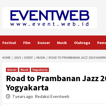
Skip
to
content
Festival
Film
Konser
Musik
Olahraga
Pam
HOME
2019
EVENT
MUSIK
ROAD TO PRAMBANAN JAZZ 2019 HADIRK
Konser
Musik
Yogyakarta
Road to Prambanan Jazz 20
Yogyakarta
7 years ago
Redaksi Eventweb