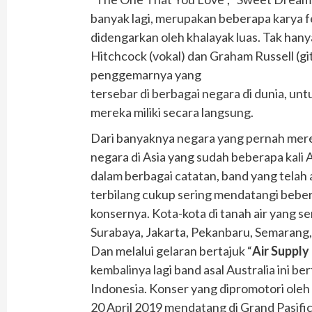
banyak lagi, merupakan beberapa karya f
didengarkan oleh khalayak luas. Tak hanya
Hitchcock (vokal) dan Graham Russell (gi
penggemarnya yang
tersebar di berbagai negara di dunia, u
mereka miliki secara langsung.
Dari banyaknya negara yang pernah mere
negara di Asia yang sudah beberapa kali A
dalam berbagai catatan, band yang telah a
terbilang cukup sering mendatangi beber
konsernya. Kota-kota di tanah air yang s
Surabaya, Jakarta, Pekanbaru, Semarang,
Dan melalui gelaran bertajuk “
Air Supply
kembalinya lagi band asal Australia ini b
Indonesia. Konser yang dipromotori oleh 
20 April 2019 mendatang di Grand Pasifi