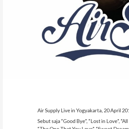
Air Supply Live in Yogyakarta, 20 April 20
Sebut saja “Good Bye”, “Lost in Love”, “A
“The One That You Love”, “Sweet Dreams