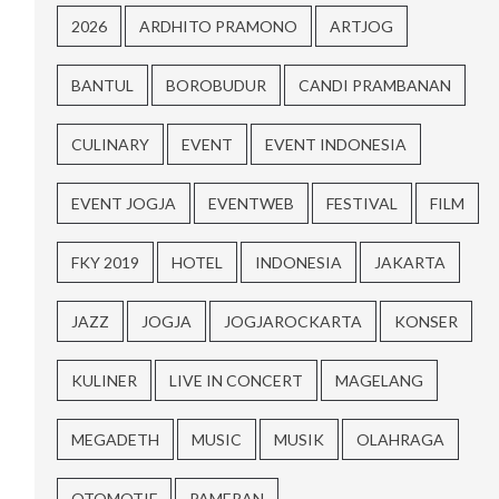
2026
ARDHITO PRAMONO
ARTJOG
BANTUL
BOROBUDUR
CANDI PRAMBANAN
CULINARY
EVENT
EVENT INDONESIA
EVENT JOGJA
EVENTWEB
FESTIVAL
FILM
FKY 2019
HOTEL
INDONESIA
JAKARTA
JAZZ
JOGJA
JOGJAROCKARTA
KONSER
KULINER
LIVE IN CONCERT
MAGELANG
MEGADETH
MUSIC
MUSIK
OLAHRAGA
OTOMOTIF
PAMERAN