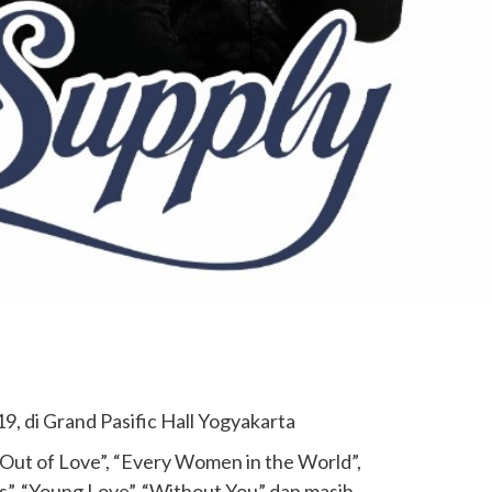
19, di Grand Pasific Hall Yogyakarta
ll Out of Love”, “Every Women in the World”,
”, “Young Love”, “Without You” dan masih