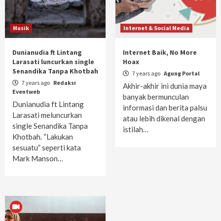
Musik
Internet & Social Media
Dunianudia ft Lintang
Internet Baik, No More
Larasati luncurkan single
Hoax
Senandika Tanpa Khotbah
7 years ago
Agung Portal
7 years ago
Redaksi
Akhir-akhir ini dunia maya
Eventweb
banyak bermunculan
Dunianudia ft Lintang
informasi dan berita palsu
Larasati meluncurkan
atau lebih dikenal dengan
single Senandika Tanpa
istilah…
Khotbah. “Lakukan
sesuatu” seperti kata
Mark Manson…