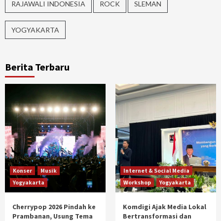
RAJAWALI INDONESIA
ROCK
SLEMAN
YOGYAKARTA
Berita Terbaru
Konser
Musik
Internet & Social Media
Yogyakarta
Workshop
Yogyakarta
Cherrypop 2026 Pindah ke
Komdigi Ajak Media Lokal
Prambanan, Usung Tema
Bertransformasi dan