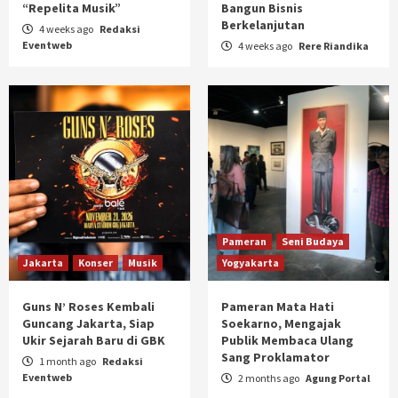
“Repelita Musik”
Bangun Bisnis
Berkelanjutan
4 weeks ago
Redaksi
Eventweb
4 weeks ago
Rere Riandika
Pameran
Seni Budaya
Jakarta
Konser
Musik
Yogyakarta
Guns N’ Roses Kembali
Pameran Mata Hati
Guncang Jakarta, Siap
Soekarno, Mengajak
Ukir Sejarah Baru di GBK
Publik Membaca Ulang
Sang Proklamator
1 month ago
Redaksi
Eventweb
2 months ago
Agung Portal