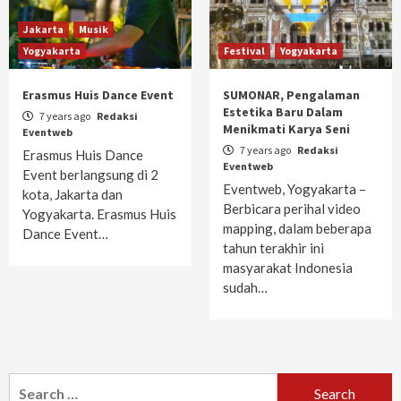
Jakarta
Musik
Yogyakarta
Festival
Yogyakarta
Erasmus Huis Dance Event
SUMONAR, Pengalaman
Estetika Baru Dalam
7 years ago
Redaksi
Menikmati Karya Seni
Eventweb
7 years ago
Redaksi
Erasmus Huis Dance
Eventweb
Event berlangsung di 2
Eventweb, Yogyakarta –
kota, Jakarta dan
Berbicara perihal video
Yogyakarta. Erasmus Huis
mapping, dalam beberapa
Dance Event…
tahun terakhir ini
masyarakat Indonesia
sudah…
Search