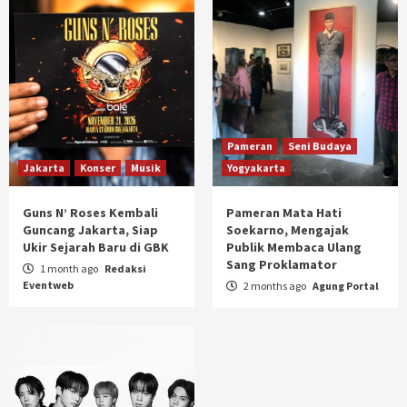
Pameran
Seni Budaya
Jakarta
Konser
Musik
Yogyakarta
Guns N’ Roses Kembali
Pameran Mata Hati
Guncang Jakarta, Siap
Soekarno, Mengajak
Ukir Sejarah Baru di GBK
Publik Membaca Ulang
Sang Proklamator
1 month ago
Redaksi
Eventweb
2 months ago
Agung Portal