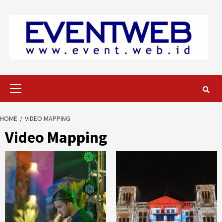
Skip
to
content
Primary
Menu
HOME
VIDEO MAPPING
Video Mapping