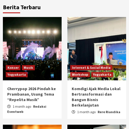
Berita Terbaru
Konser
Musik
Internet & Social Media
Yogyakarta
Workshop
Yogyakarta
Cherrypop 2026 Pindah ke
Komdigi Ajak Media Lokal
Prambanan, Usung Tema
Bertransformasi dan
“Repelita Musik”
Bangun Bisnis
Berkelanjutan
1 month ago
Redaksi
Eventweb
1 month ago
Rere Riandika