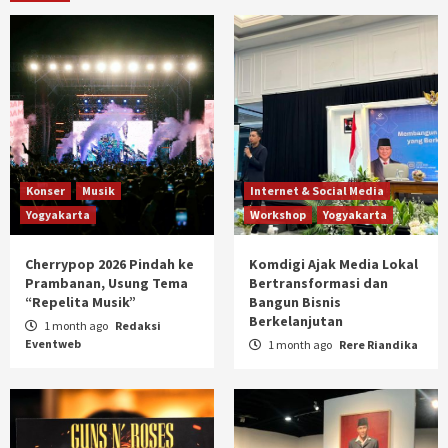
Konser
Musik
Internet & Social Media
Yogyakarta
Workshop
Yogyakarta
Cherrypop 2026 Pindah ke
Komdigi Ajak Media Lokal
Prambanan, Usung Tema
Bertransformasi dan
“Repelita Musik”
Bangun Bisnis
Berkelanjutan
1 month ago
Redaksi
Eventweb
1 month ago
Rere Riandika