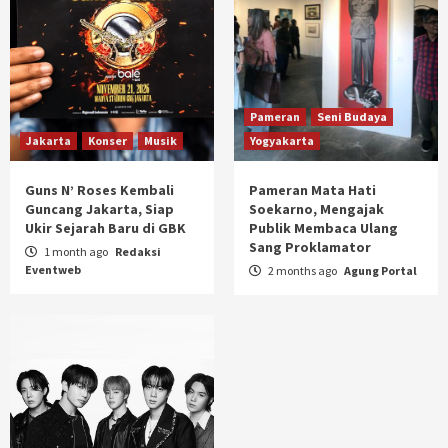
Pameran
Seni Budaya
Jakarta
Konser
Musik
Yogyakarta
Guns N’ Roses Kembali
Pameran Mata Hati
Guncang Jakarta, Siap
Soekarno, Mengajak
Ukir Sejarah Baru di GBK
Publik Membaca Ulang
Sang Proklamator
1 month ago
Redaksi
Eventweb
2 months ago
Agung Portal