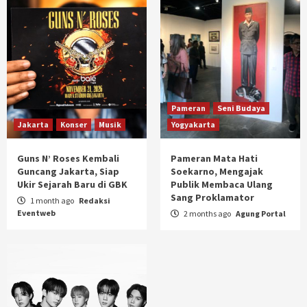
Pameran
Seni Budaya
Jakarta
Konser
Musik
Yogyakarta
Guns N’ Roses Kembali
Pameran Mata Hati
Guncang Jakarta, Siap
Soekarno, Mengajak
Ukir Sejarah Baru di GBK
Publik Membaca Ulang
Sang Proklamator
1 month ago
Redaksi
Eventweb
2 months ago
Agung Portal