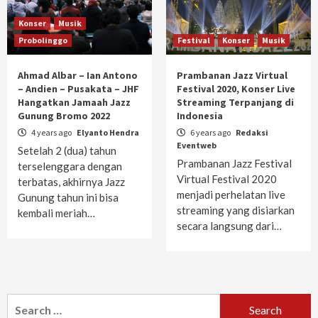
Konser
Musik
Probolinggo
Festival
Konser
Musik
Ahmad Albar – Ian Antono
Prambanan Jazz Virtual
– Andien – Pusakata – JHF
Festival 2020, Konser Live
Hangatkan Jamaah Jazz
Streaming Terpanjang di
Gunung Bromo 2022
Indonesia
4 years ago
Elyanto Hendra
6 years ago
Redaksi
Eventweb
Setelah 2 (dua) tahun
Prambanan Jazz Festival
terselenggara dengan
Virtual Festival 2020
terbatas, akhirnya Jazz
menjadi perhelatan live
Gunung tahun ini bisa
streaming yang disiarkan
kembali meriah…
secara langsung dari…
Search