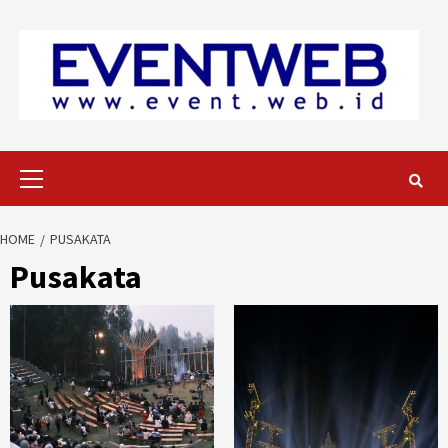
Skip
to
content
Primary
Menu
HOME
PUSAKATA
Pusakata