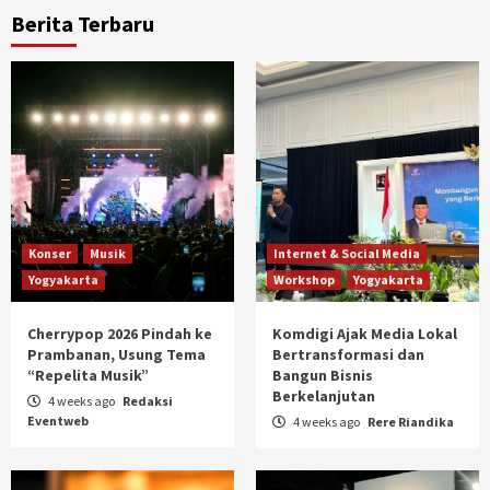
Berita Terbaru
Konser
Musik
Internet & Social Media
Yogyakarta
Workshop
Yogyakarta
Cherrypop 2026 Pindah ke
Komdigi Ajak Media Lokal
Prambanan, Usung Tema
Bertransformasi dan
“Repelita Musik”
Bangun Bisnis
Berkelanjutan
4 weeks ago
Redaksi
Eventweb
4 weeks ago
Rere Riandika