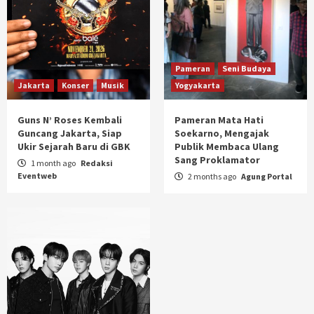
Pameran
Seni Budaya
Jakarta
Konser
Musik
Yogyakarta
Guns N’ Roses Kembali
Pameran Mata Hati
Guncang Jakarta, Siap
Soekarno, Mengajak
Ukir Sejarah Baru di GBK
Publik Membaca Ulang
Sang Proklamator
1 month ago
Redaksi
Eventweb
2 months ago
Agung Portal