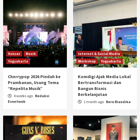
Konser
Musik
Internet & Social Media
Yogyakarta
Workshop
Yogyakarta
Cherrypop 2026 Pindah ke
Komdigi Ajak Media Lokal
Prambanan, Usung Tema
Bertransformasi dan
“Repelita Musik”
Bangun Bisnis
Berkelanjutan
4 weeks ago
Redaksi
Eventweb
1 month ago
Rere Riandika