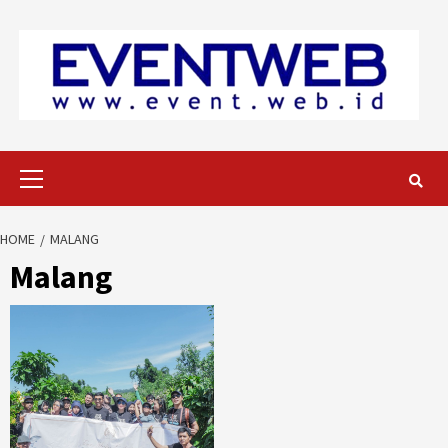
Skip
to
content
Primary
Menu
HOME
MALANG
Malang