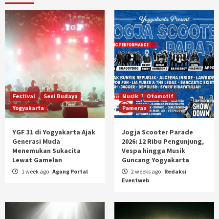
Festival
Seni Budaya
Musik
Otomotif
Yogyakarta
Pameran
YGF 31 di Yogyakarta Ajak
Jogja Scooter Parade
Generasi Muda
2026: 12 Ribu Pengunjung,
Menemukan Sukacita
Vespa hingga Musik
Lewat Gamelan
Guncang Yogyakarta
1 week ago
Agung Portal
2 weeks ago
Redaksi
Eventweb