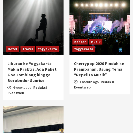
Konser
Musik
Hotel
Travel
Yogyakarta
Yogyakarta
Liburan ke Yogyakarta
Cherrypop 2026 Pindah ke
Makin Praktis, Ada Paket
Prambanan, Usung Tema
Goa Jomblang hingga
“Repelita Musik”
Borobudur Sunrise
1 month ago
Redaksi
Eventweb
4 weeks ago
Redaksi
Eventweb