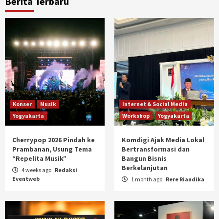
Berita Terbaru
Konser
Musik
Internet & Social Media
Yogyakarta
Workshop
Yogyakarta
Cherrypop 2026 Pindah ke
Komdigi Ajak Media Lokal
Prambanan, Usung Tema
Bertransformasi dan
“Repelita Musik”
Bangun Bisnis
Berkelanjutan
4 weeks ago
Redaksi
Eventweb
1 month ago
Rere Riandika