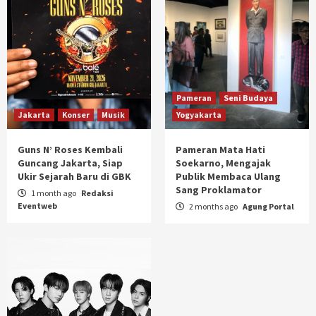
Pameran
Seni Budaya
Jakarta
Konser
Musik
Yogyakarta
Guns N’ Roses Kembali
Pameran Mata Hati
Guncang Jakarta, Siap
Soekarno, Mengajak
Ukir Sejarah Baru di GBK
Publik Membaca Ulang
Sang Proklamator
1 month ago
Redaksi
Eventweb
2 months ago
Agung Portal