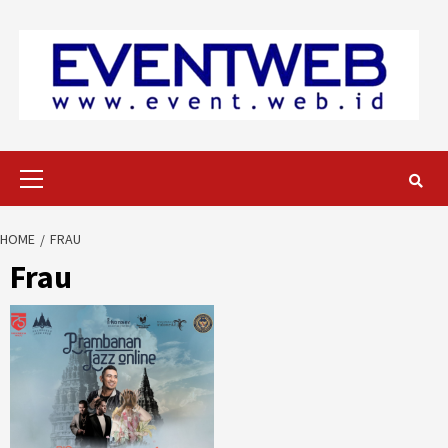
Skip
to
content
Primary
Menu
HOME
FRAU
Frau