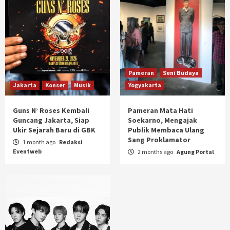
Pameran
Seni Budaya
Jakarta
Konser
Musik
Yogyakarta
Guns N’ Roses Kembali
Pameran Mata Hati
Guncang Jakarta, Siap
Soekarno, Mengajak
Ukir Sejarah Baru di GBK
Publik Membaca Ulang
Sang Proklamator
1 month ago
Redaksi
Eventweb
2 months ago
Agung Portal