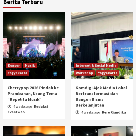
Berita Terbaru
Konser
Musik
Internet & Social Media
Yogyakarta
Workshop
Yogyakarta
Cherrypop 2026 Pindah ke
Komdigi Ajak Media Lokal
Prambanan, Usung Tema
Bertransformasi dan
“Repelita Musik”
Bangun Bisnis
Berkelanjutan
4 weeks ago
Redaksi
Eventweb
4 weeks ago
Rere Riandika