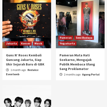
Pameran
Seni Budaya
Jakarta
Konser
Musik
Yogyakarta
Guns N’ Roses Kembali
Pameran Mata Hati
Guncang Jakarta, Siap
Soekarno, Mengajak
Ukir Sejarah Baru di GBK
Publik Membaca Ulang
Sang Proklamator
1 month ago
Redaksi
Eventweb
2 months ago
Agung Portal