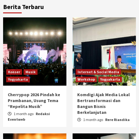
Berita Terbaru
Konser
Musik
Internet & Social Media
Yogyakarta
Workshop
Yogyakarta
Cherrypop 2026 Pindah ke
Komdigi Ajak Media Lokal
Prambanan, Usung Tema
Bertransformasi dan
“Repelita Musik”
Bangun Bisnis
Berkelanjutan
1 month ago
Redaksi
Eventweb
1 month ago
Rere Riandika