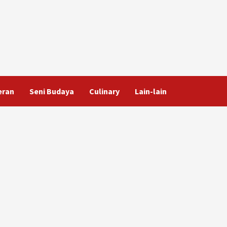
eran
Seni Budaya
Culinary
Lain-lain