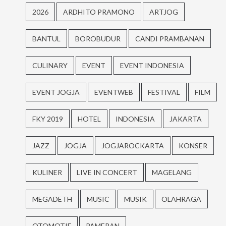
2026
ARDHITO PRAMONO
ARTJOG
BANTUL
BOROBUDUR
CANDI PRAMBANAN
CULINARY
EVENT
EVENT INDONESIA
EVENT JOGJA
EVENTWEB
FESTIVAL
FILM
FKY 2019
HOTEL
INDONESIA
JAKARTA
JAZZ
JOGJA
JOGJAROCKARTA
KONSER
KULINER
LIVE IN CONCERT
MAGELANG
MEGADETH
MUSIC
MUSIK
OLAHRAGA
OTOMOTIF
PAMERAN