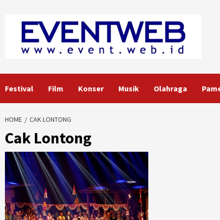
Skip
to
content
Festival
Film
Konser
Musik
Olahraga
Pam
HOME
CAK LONTONG
Cak Lontong