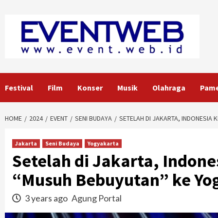
Skip
to
content
Festival
Film
Konser
Musik
Olahraga
Pam
HOME
2024
EVENT
SENI BUDAYA
SETELAH DI JAKARTA, INDONESIA
Jakarta
Seni Budaya
Yogyakarta
Setelah di Jakarta, Indon
“Musuh Bebuyutan” ke Yo
3 years ago
Agung Portal