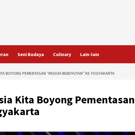
eran
Seni Budaya
Culinary
Lain-lain
 KITA BOYONG PEMENTASAN “MUSUH BEBUYUTAN” KE YOGYAKARTA
esia Kita Boyong Pementasan
gyakarta