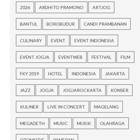
2026
ARDHITO PRAMONO
ARTJOG
BANTUL
BOROBUDUR
CANDI PRAMBANAN
CULINARY
EVENT
EVENT INDONESIA
EVENT JOGJA
EVENTWEB
FESTIVAL
FILM
FKY 2019
HOTEL
INDONESIA
JAKARTA
JAZZ
JOGJA
JOGJAROCKARTA
KONSER
KULINER
LIVE IN CONCERT
MAGELANG
MEGADETH
MUSIC
MUSIK
OLAHRAGA
OTOMOTIF
PAMERAN