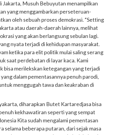
di Jakarta, Musuh Bebuyutan menampilkan
ngan yang menggambarkan perseteruan-
atkan oleh sebuah proses demokrasi. “Setting
akarta atau daerah-daerah lainnya, melihat
krasi yang akan berlangsung sebulan lagi.
yang nyata terjadi di kehidupan masyarakat.
 ketika para elit politik mulai saling serang
 saat perdebatan di layar kaca. Kami
bisa merilekskan ketegangan yang terjadi
ini yang dalam pementasannya penuh parodi,
r untuk menggugah tawa dan keakraban di
arta, diharapkan Butet Kartaredjasa bisa
 penuh kekhawatiran seperti yang sempat
ndonesia Kita sudah mengalami pementasan
ara selama beberapa putaran, dari sejak masa