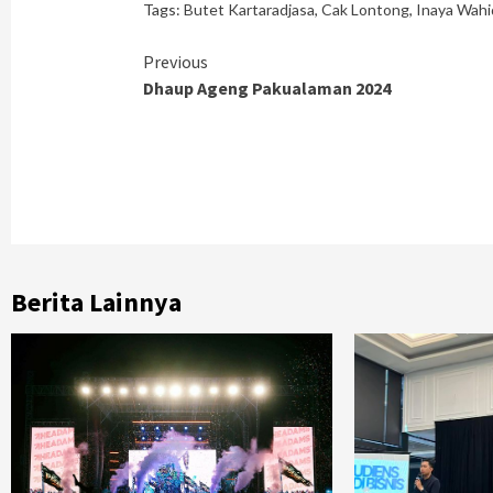
Tags:
Butet Kartaradjasa
,
Cak Lontong
,
Inaya Wahi
Continue
Previous
Dhaup Ageng Pakualaman 2024
Reading
Berita Lainnya