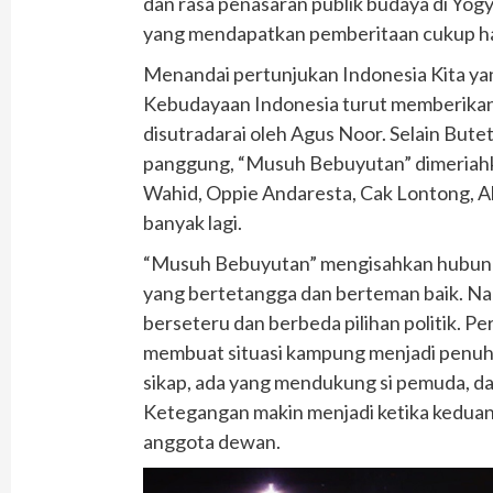
dan rasa penasaran publik budaya di Yo
yang mendapatkan pemberitaan cukup ha
Menandai pertunjukan Indonesia Kita yan
Kebudayaan Indonesia turut memberikan 
disutradarai oleh Agus Noor. Selain Butet
panggung, “Musuh Bebuyutan” dimeriahkan
Wahid, Oppie Andaresta, Cak Lontong, A
banyak lagi.
“Musuh Bebuyutan” mengisahkan hubun
yang bertetangga dan berteman baik. N
berseteru dan berbeda pilihan politik.
membuat situasi kampung menjadi penuh 
sikap, ada yang mendukung si pemuda, d
Ketegangan makin menjadi ketika kedua
anggota dewan.