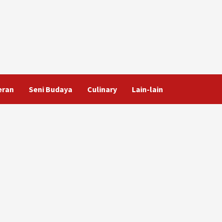
eran
Seni Budaya
Culinary
Lain-lain