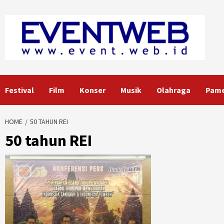
Skip
to
content
Festival
Film
Konser
Musik
Olahraga
Pam
HOME
50 TAHUN REI
50 tahun REI