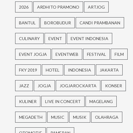
2026
ARDHITO PRAMONO
ARTJOG
BANTUL
BOROBUDUR
CANDI PRAMBANAN
CULINARY
EVENT
EVENT INDONESIA
EVENT JOGJA
EVENTWEB
FESTIVAL
FILM
FKY 2019
HOTEL
INDONESIA
JAKARTA
JAZZ
JOGJA
JOGJAROCKARTA
KONSER
KULINER
LIVE IN CONCERT
MAGELANG
MEGADETH
MUSIC
MUSIK
OLAHRAGA
OTOMOTIF
PAMERAN