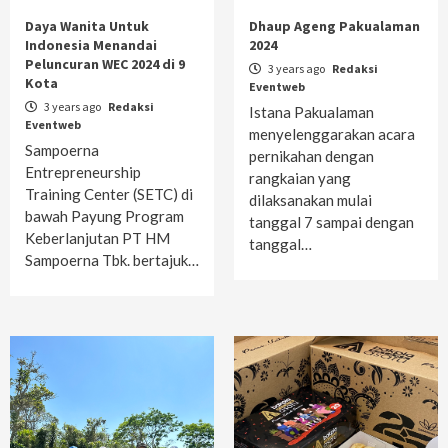
Daya Wanita Untuk
Dhaup Ageng Pakualaman
Indonesia Menandai
2024
Peluncuran WEC 2024 di 9
3 years ago
Redaksi
Kota
Eventweb
3 years ago
Redaksi
Istana Pakualaman
Eventweb
menyelenggarakan acara
Sampoerna
pernikahan dengan
Entrepreneurship
rangkaian yang
Training Center (SETC) di
dilaksanakan mulai
bawah Payung Program
tanggal 7 sampai dengan
Keberlanjutan PT HM
tanggal…
Sampoerna Tbk. bertajuk…