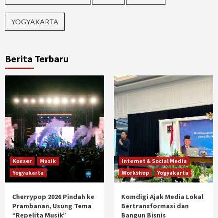
YOGYAKARTA
Berita Terbaru
Konser
Musik
Internet & Social Media
Yogyakarta
Workshop
Yogyakarta
Cherrypop 2026 Pindah ke
Komdigi Ajak Media Lokal
Prambanan, Usung Tema
Bertransformasi dan
“Repelita Musik”
Bangun Bisnis