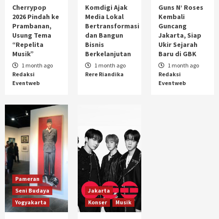
Tema “Repelita Musik”
1
Cherrypop
Komdigi Ajak
Guns N’ Roses
2026 Pindah ke
Media Lokal
Kembali
Prambanan,
Bertransformasi
Guncang
Usung Tema
dan Bangun
Jakarta, Siap
Internet & Social Media
Workshop
Yogyakarta
“Repelita
Bisnis
Ukir Sejarah
Komdigi Ajak Media Lokal Bertransformasi
Musik”
Berkelanjutan
Baru di GBK
dan Bangun Bisnis Berkelanjutan
2
1 month ago
1 month ago
1 month ago
Redaksi
Rere Riandika
Redaksi
Eventweb
Eventweb
Jakarta
Konser
Musik
Guns N’ Roses Kembali Guncang Jakarta,
Siap Ukir Sejarah Baru di GBK
3
Pameran
Seni Budaya
Jakarta
Yogyakarta
Konser
Musik