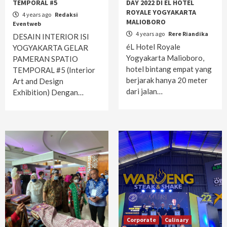
TEMPORAL #5
DAY 2022 DI EL HOTEL
ROYALE YOGYAKARTA
4 years ago
Redaksi
MALIOBORO
Eventweb
4 years ago
Rere Riandika
DESAIN INTERIOR ISI
éL Hotel Royale
YOGYAKARTA GELAR
Yogyakarta Malioboro,
PAMERAN SPATIO
hotel bintang empat yang
TEMPORAL #5 (Interior
berjarak hanya 20 meter
Art and Design
dari jalan…
Exhibition) Dengan…
Corporate
Culinary