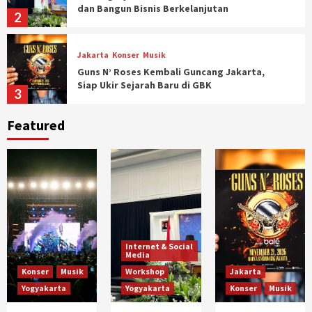
dan Bangun Bisnis Berkelanjutan
2
Jakarta
Konser
Musik
Guns N’ Roses Kembali Guncang Jakarta,
Siap Ukir Sejarah Baru di GBK
3
Featured
Pameran
Seni Budaya
Yogyakarta
Pameran Mata Hati Soekarno, Mengajak
Publik Membaca Ulang Sang Proklamator
4
Jakarta
Konser
Musik
BTS Jakarta 2026 di GBK, ARMY Siap War
Tiket!
5
Internet & Social
Media
Konser
Musik
Workshop
Jakarta
Konser
Musik
Yogyakarta
Yogyakarta
Yogyakarta
Konser
Musik
Cherrypop 2026 Pindah ke Prambanan, Usung