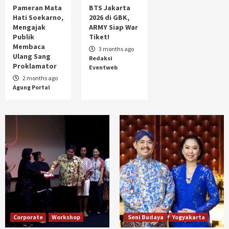
Pameran Mata
BTS Jakarta
Hati Soekarno,
2026 di GBK,
Mengajak
ARMY Siap War
Publik
Tiket!
Membaca
3 months ago
Ulang Sang
Redaksi
Proklamator
Eventweb
2 months ago
Agung Portal
Corporate
Workshop
Seni Budaya
Yogyakarta