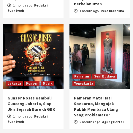
Berkelanjutan
1 month ago
Redaksi
Eventweb
1 month ago
Rere Riandika
Pameran
Seni Budaya
Jakarta
Konser
Musik
Yogyakarta
Guns N’ Roses Kembali
Pameran Mata Hati
Guncang Jakarta, Siap
Soekarno, Mengajak
Ukir Sejarah Baru di GBK
Publik Membaca Ulang
Sang Proklamator
1 month ago
Redaksi
Eventweb
2 months ago
Agung Portal