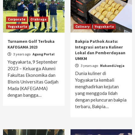
Corporate
Olahraga
Yogyakarta
Culinary
Yogyakarta
Turnamen Golf Terbuka
Bakpia Pathok Asatu:
KAFEGAMA 2023
Integrasi antara Kuliner
Lokal dan Pemberdayaan
3 years ago
Agung Portal
UMKM
Yogyakarta, 9 September
3 years ago
MakandiJogja
2023 – Keluarga Alumni
Dunia kuliner di
Fakultas Ekonomika dan
Yogyakarta kembali
Bisnis Universitas Gadjah
menghadirkan kejutan
Mada (KAFEGAMA)
yang menggoda lidah
dengan bangga…
dengan peluncuran bakpia
terbaru, Bakpia…