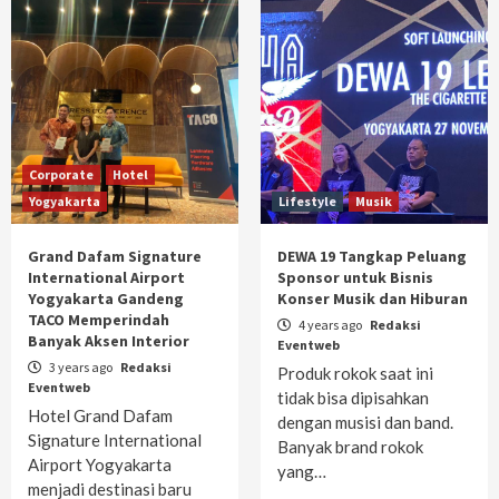
Corporate
Hotel
Yogyakarta
Lifestyle
Musik
Grand Dafam Signature
DEWA 19 Tangkap Peluang
International Airport
Sponsor untuk Bisnis
Yogyakarta Gandeng
Konser Musik dan Hiburan
TACO Memperindah
4 years ago
Redaksi
Banyak Aksen Interior
Eventweb
3 years ago
Redaksi
Produk rokok saat ini
Eventweb
tidak bisa dipisahkan
Hotel Grand Dafam
dengan musisi dan band.
Signature International
Banyak brand rokok
Airport Yogyakarta
yang…
menjadi destinasi baru