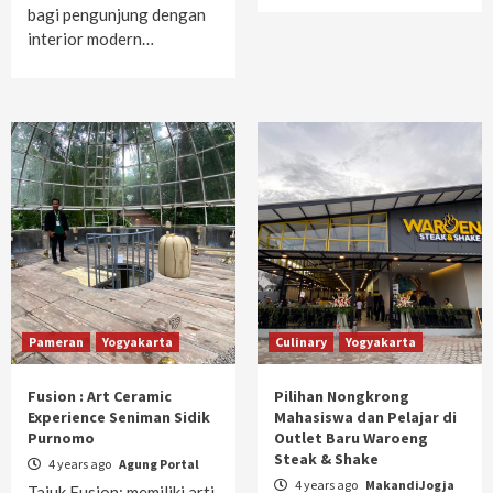
bagi pengunjung dengan
interior modern…
Pameran
Yogyakarta
Culinary
Yogyakarta
Fusion : Art Ceramic
Pilihan Nongkrong
Experience Seniman Sidik
Mahasiswa dan Pelajar di
Purnomo
Outlet Baru Waroeng
Steak & Shake
4 years ago
Agung Portal
4 years ago
MakandiJogja
Tajuk Fusion; memiliki arti