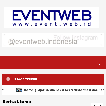
Skip
to
content
Primary
Menu
UPDATE TERKINI :
Komdigi Ajak Media Lokal Bertransformasi dan Bangun Bisnis Ber
Berita Utama