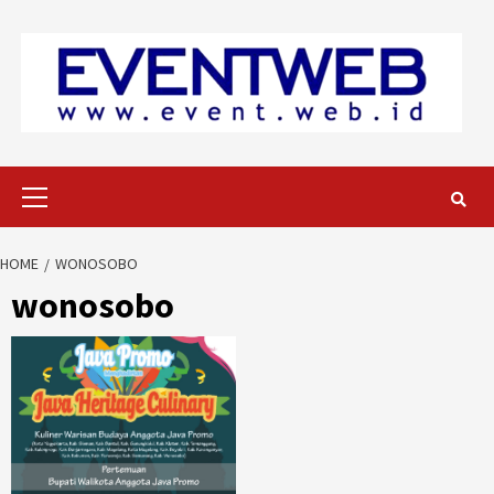
Skip
to
content
Primary
Menu
HOME
WONOSOBO
wonosobo