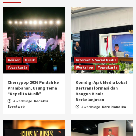
Konser
Musik
Internet & Social Media
Yogyakarta
Workshop
Yogyakarta
Cherrypop 2026 Pindah ke
Komdigi Ajak Media Lokal
Prambanan, Usung Tema
Bertransformasi dan
“Repelita Musik”
Bangun Bisnis
Berkelanjutan
4 weeks ago
Redaksi
Eventweb
4 weeks ago
Rere Riandika