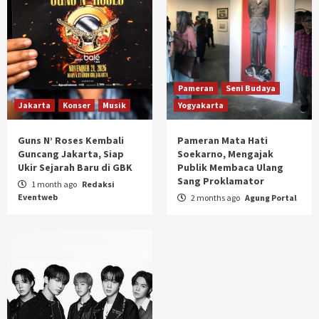
Pameran
Seni Budaya
Jakarta
Konser
Musik
Yogyakarta
Guns N’ Roses Kembali
Pameran Mata Hati
Guncang Jakarta, Siap
Soekarno, Mengajak
Ukir Sejarah Baru di GBK
Publik Membaca Ulang
Sang Proklamator
1 month ago
Redaksi
Eventweb
2 months ago
Agung Portal