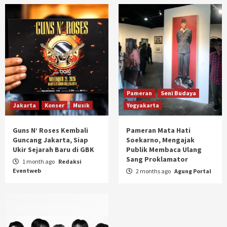
Pameran
Seni Budaya
Jakarta
Konser
Musik
Yogyakarta
Guns N’ Roses Kembali
Pameran Mata Hati
Guncang Jakarta, Siap
Soekarno, Mengajak
Ukir Sejarah Baru di GBK
Publik Membaca Ulang
Sang Proklamator
1 month ago
Redaksi
Eventweb
2 months ago
Agung Portal