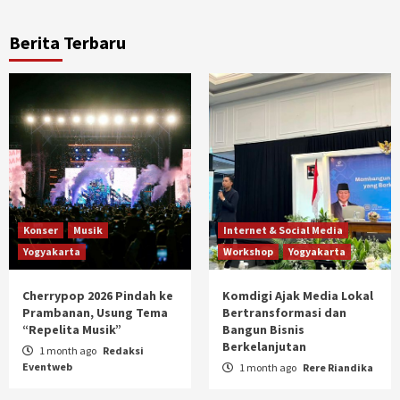
Berita Terbaru
Konser
Musik
Internet & Social Media
Yogyakarta
Workshop
Yogyakarta
Cherrypop 2026 Pindah ke
Komdigi Ajak Media Lokal
Prambanan, Usung Tema
Bertransformasi dan
“Repelita Musik”
Bangun Bisnis
Berkelanjutan
1 month ago
Redaksi
Eventweb
1 month ago
Rere Riandika