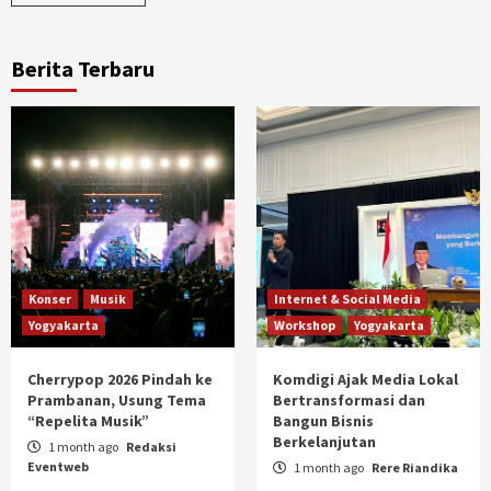
Berita Terbaru
Konser
Musik
Internet & Social Media
Yogyakarta
Workshop
Yogyakarta
Cherrypop 2026 Pindah ke
Komdigi Ajak Media Lokal
Prambanan, Usung Tema
Bertransformasi dan
“Repelita Musik”
Bangun Bisnis
Berkelanjutan
1 month ago
Redaksi
Eventweb
1 month ago
Rere Riandika