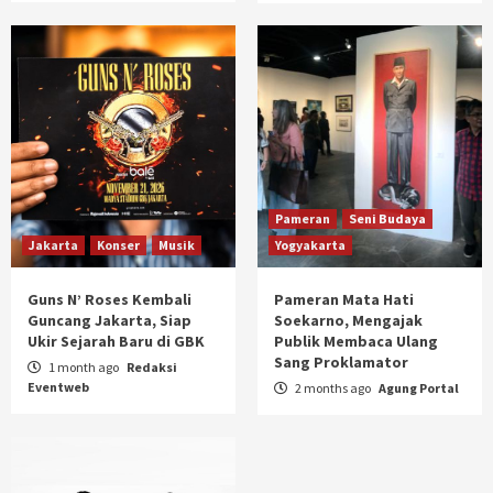
Pameran
Seni Budaya
Jakarta
Konser
Musik
Yogyakarta
Guns N’ Roses Kembali
Pameran Mata Hati
Guncang Jakarta, Siap
Soekarno, Mengajak
Ukir Sejarah Baru di GBK
Publik Membaca Ulang
Sang Proklamator
1 month ago
Redaksi
Eventweb
2 months ago
Agung Portal