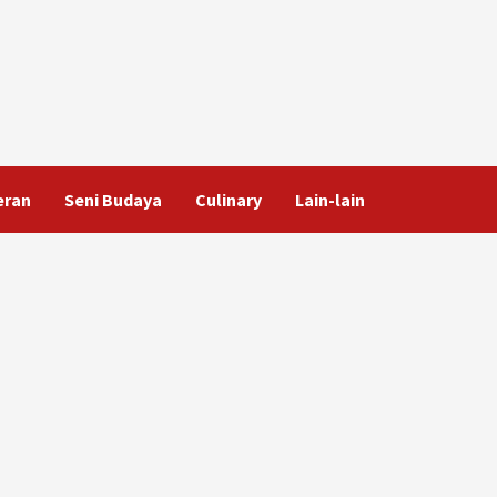
eran
Seni Budaya
Culinary
Lain-lain