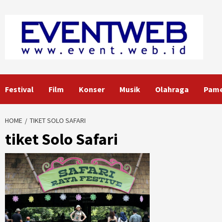
Skip
to
content
Festival
Film
Konser
Musik
Olahraga
Pam
HOME
TIKET SOLO SAFARI
tiket Solo Safari