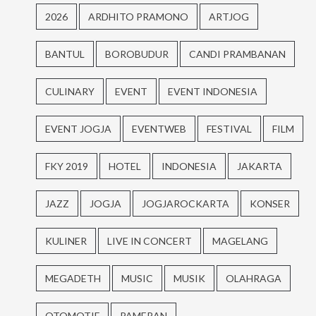
2026
ARDHITO PRAMONO
ARTJOG
BANTUL
BOROBUDUR
CANDI PRAMBANAN
CULINARY
EVENT
EVENT INDONESIA
EVENT JOGJA
EVENTWEB
FESTIVAL
FILM
FKY 2019
HOTEL
INDONESIA
JAKARTA
JAZZ
JOGJA
JOGJAROCKARTA
KONSER
KULINER
LIVE IN CONCERT
MAGELANG
MEGADETH
MUSIC
MUSIK
OLAHRAGA
OTOMOTIF
PAMERAN