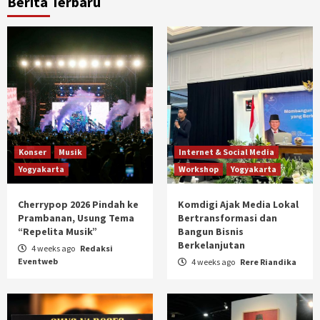
Berita Terbaru
Konser
Musik
Internet & Social Media
Yogyakarta
Workshop
Yogyakarta
Cherrypop 2026 Pindah ke
Komdigi Ajak Media Lokal
Prambanan, Usung Tema
Bertransformasi dan
“Repelita Musik”
Bangun Bisnis
Berkelanjutan
4 weeks ago
Redaksi
Eventweb
4 weeks ago
Rere Riandika