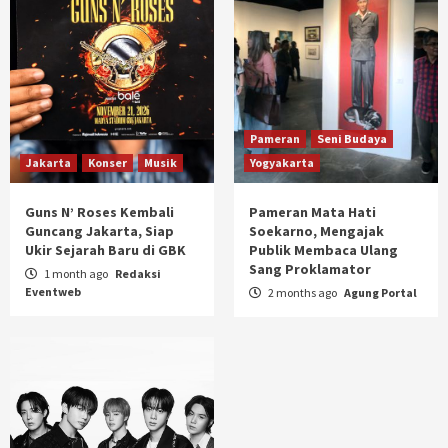
Pameran
Seni Budaya
Jakarta
Konser
Musik
Yogyakarta
Guns N’ Roses Kembali
Pameran Mata Hati
Guncang Jakarta, Siap
Soekarno, Mengajak
Ukir Sejarah Baru di GBK
Publik Membaca Ulang
Sang Proklamator
1 month ago
Redaksi
Eventweb
2 months ago
Agung Portal