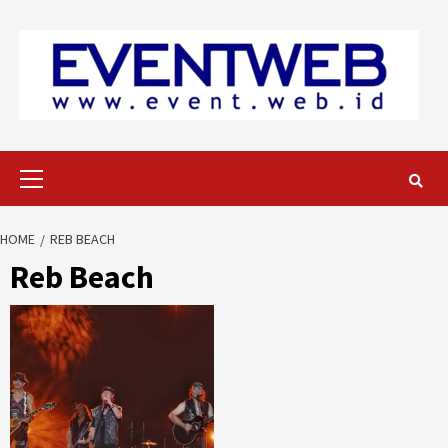
Skip
to
content
Primary
Menu
HOME
REB BEACH
Reb Beach