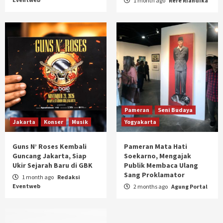
1 month ago
Rere Riandika
Pameran
Seni Budaya
Jakarta
Konser
Musik
Yogyakarta
Guns N’ Roses Kembali
Pameran Mata Hati
Guncang Jakarta, Siap
Soekarno, Mengajak
Ukir Sejarah Baru di GBK
Publik Membaca Ulang
Sang Proklamator
1 month ago
Redaksi
Eventweb
2 months ago
Agung Portal