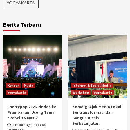
YOGYAKARTA
Berita Terbaru
Konser
Musik
Internet & Social Media
Yogyakarta
Workshop
Yogyakarta
Cherrypop 2026 Pindah ke
Komdigi Ajak Media Lokal
Prambanan, Usung Tema
Bertransformasi dan
“Repelita Musik”
Bangun Bisnis
Berkelanjutan
1 month ago
Redaksi
Eventweb