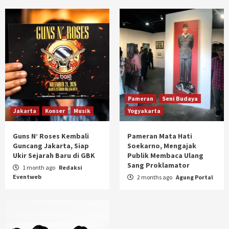
Pameran
Seni Budaya
Jakarta
Konser
Musik
Yogyakarta
Guns N’ Roses Kembali
Pameran Mata Hati
Guncang Jakarta, Siap
Soekarno, Mengajak
Ukir Sejarah Baru di GBK
Publik Membaca Ulang
Sang Proklamator
1 month ago
Redaksi
Eventweb
2 months ago
Agung Portal