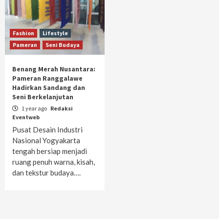
Fashion
Lifestyle
Pameran
Seni Budaya
Benang Merah Nusantara:
Pameran Ranggalawe
Hadirkan Sandang dan
Seni Berkelanjutan
1 year ago
Redaksi
Eventweb
Pusat Desain Industri
Nasional Yogyakarta
tengah bersiap menjadi
ruang penuh warna, kisah,
dan tekstur budaya….