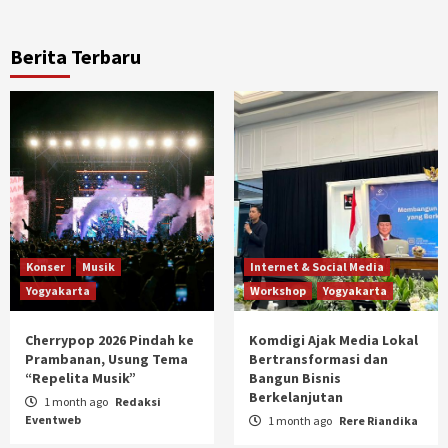
Berita Terbaru
Konser
Musik
Internet & Social Media
Yogyakarta
Workshop
Yogyakarta
Cherrypop 2026 Pindah ke
Komdigi Ajak Media Lokal
Prambanan, Usung Tema
Bertransformasi dan
“Repelita Musik”
Bangun Bisnis
Berkelanjutan
1 month ago
Redaksi
Eventweb
1 month ago
Rere Riandika