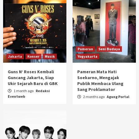
Pameran
Seni Budaya
Jakarta
Konser
Musik
Yogyakarta
Guns N’ Roses Kembali
Pameran Mata Hati
Guncang Jakarta, Siap
Soekarno, Mengajak
Ukir Sejarah Baru di GBK
Publik Membaca Ulang
Sang Proklamator
1 month ago
Redaksi
Eventweb
2 months ago
Agung Portal