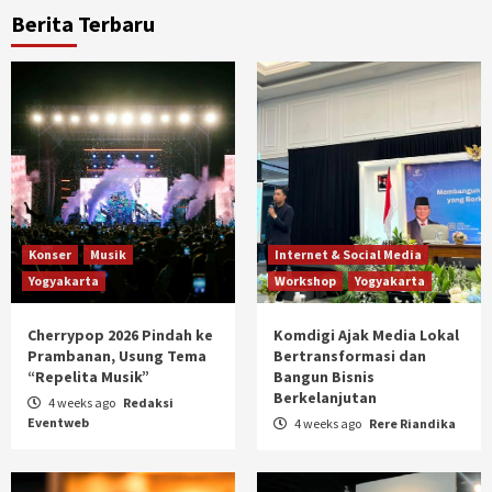
Berita Terbaru
Konser
Musik
Internet & Social Media
Yogyakarta
Workshop
Yogyakarta
Cherrypop 2026 Pindah ke
Komdigi Ajak Media Lokal
Prambanan, Usung Tema
Bertransformasi dan
“Repelita Musik”
Bangun Bisnis
Berkelanjutan
4 weeks ago
Redaksi
Eventweb
4 weeks ago
Rere Riandika