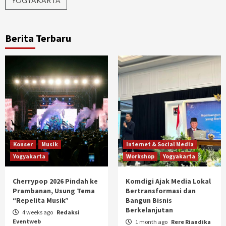
YOGYAKARTA
Berita Terbaru
Konser
Musik
Internet & Social Media
Yogyakarta
Workshop
Yogyakarta
Cherrypop 2026 Pindah ke
Komdigi Ajak Media Lokal
Prambanan, Usung Tema
Bertransformasi dan
“Repelita Musik”
Bangun Bisnis
Berkelanjutan
4 weeks ago
Redaksi
Eventweb
1 month ago
Rere Riandika