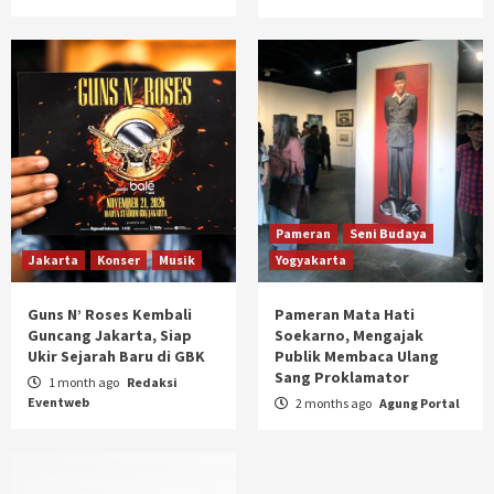
Pameran
Seni Budaya
Jakarta
Konser
Musik
Yogyakarta
Guns N’ Roses Kembali
Pameran Mata Hati
Guncang Jakarta, Siap
Soekarno, Mengajak
Ukir Sejarah Baru di GBK
Publik Membaca Ulang
Sang Proklamator
1 month ago
Redaksi
Eventweb
2 months ago
Agung Portal