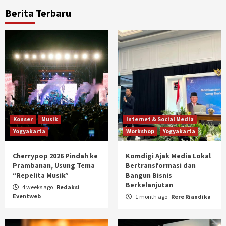
Berita Terbaru
Konser
Musik
Internet & Social Media
Yogyakarta
Workshop
Yogyakarta
Cherrypop 2026 Pindah ke
Komdigi Ajak Media Lokal
Prambanan, Usung Tema
Bertransformasi dan
“Repelita Musik”
Bangun Bisnis
Berkelanjutan
4 weeks ago
Redaksi
Eventweb
1 month ago
Rere Riandika