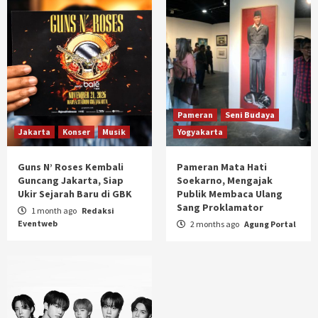
Pameran
Seni Budaya
Jakarta
Konser
Musik
Yogyakarta
Guns N’ Roses Kembali
Pameran Mata Hati
Guncang Jakarta, Siap
Soekarno, Mengajak
Ukir Sejarah Baru di GBK
Publik Membaca Ulang
Sang Proklamator
1 month ago
Redaksi
Eventweb
2 months ago
Agung Portal