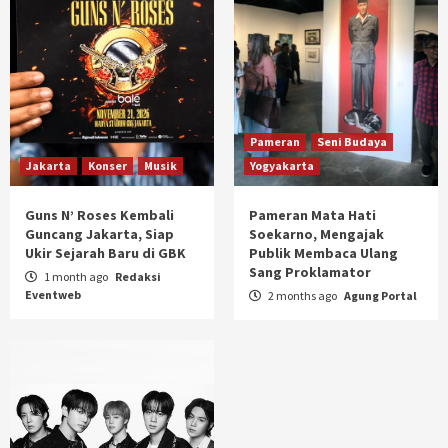
Pameran
Seni Budaya
Jakarta
Konser
Musik
Yogyakarta
Guns N’ Roses Kembali
Pameran Mata Hati
Guncang Jakarta, Siap
Soekarno, Mengajak
Ukir Sejarah Baru di GBK
Publik Membaca Ulang
Sang Proklamator
1 month ago
Redaksi
Eventweb
2 months ago
Agung Portal