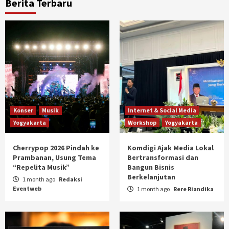
Berita Terbaru
Konser
Musik
Internet & Social Media
Yogyakarta
Workshop
Yogyakarta
Cherrypop 2026 Pindah ke
Komdigi Ajak Media Lokal
Prambanan, Usung Tema
Bertransformasi dan
“Repelita Musik”
Bangun Bisnis
Berkelanjutan
1 month ago
Redaksi
Eventweb
1 month ago
Rere Riandika