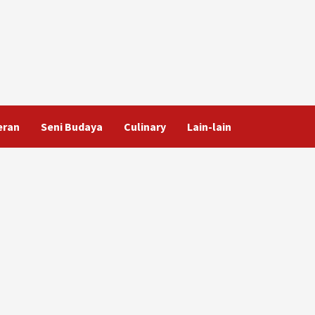
eran
Seni Budaya
Culinary
Lain-lain