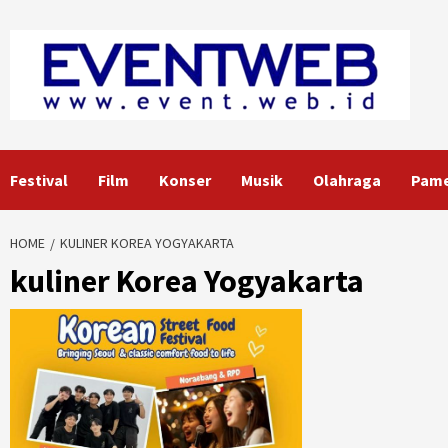
Skip
to
content
Festival
Film
Konser
Musik
Olahraga
Pam
HOME
KULINER KOREA YOGYAKARTA
kuliner Korea Yogyakarta