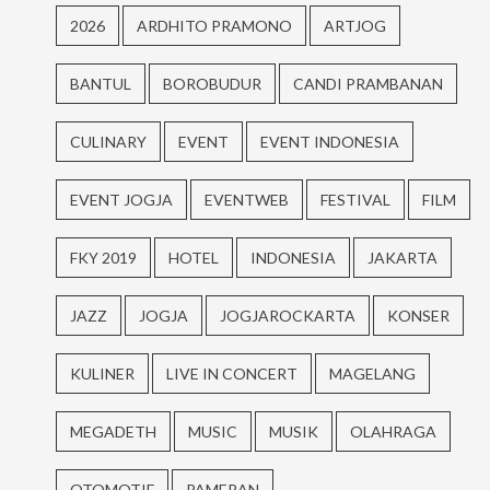
2026
ARDHITO PRAMONO
ARTJOG
BANTUL
BOROBUDUR
CANDI PRAMBANAN
CULINARY
EVENT
EVENT INDONESIA
EVENT JOGJA
EVENTWEB
FESTIVAL
FILM
FKY 2019
HOTEL
INDONESIA
JAKARTA
JAZZ
JOGJA
JOGJAROCKARTA
KONSER
KULINER
LIVE IN CONCERT
MAGELANG
MEGADETH
MUSIC
MUSIK
OLAHRAGA
OTOMOTIF
PAMERAN