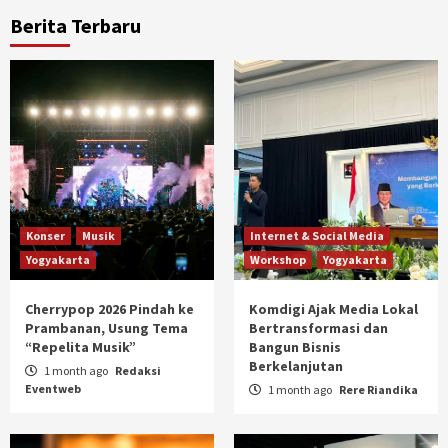
Berita Terbaru
Konser
Musik
Internet & Social Media
Yogyakarta
Workshop
Yogyakarta
Cherrypop 2026 Pindah ke
Komdigi Ajak Media Lokal
Prambanan, Usung Tema
Bertransformasi dan
“Repelita Musik”
Bangun Bisnis
Berkelanjutan
1 month ago
Redaksi
Eventweb
1 month ago
Rere Riandika