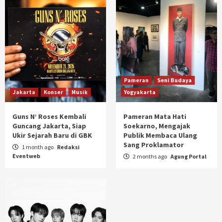
Pameran
Seni Budaya
Jakarta
Konser
Musik
Yogyakarta
Guns N’ Roses Kembali
Pameran Mata Hati
Guncang Jakarta, Siap
Soekarno, Mengajak
Ukir Sejarah Baru di GBK
Publik Membaca Ulang
Sang Proklamator
1 month ago
Redaksi
Eventweb
2 months ago
Agung Portal