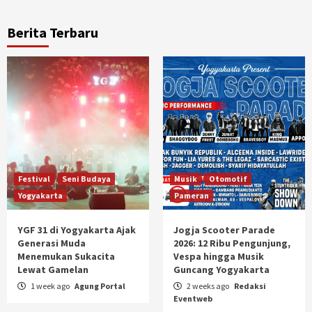
Berita Terbaru
Festival
Seni Budaya
Musik
Otomotif
Yogyakarta
Pameran
YGF 31 di Yogyakarta Ajak
Jogja Scooter Parade
Generasi Muda
2026: 12 Ribu Pengunjung,
Menemukan Sukacita
Vespa hingga Musik
Lewat Gamelan
Guncang Yogyakarta
1 week ago
Agung Portal
2 weeks ago
Redaksi
Eventweb