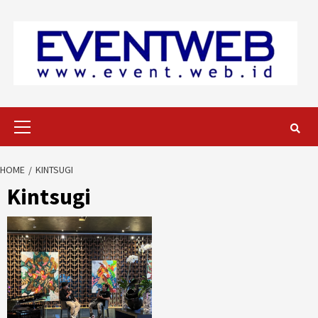
Skip
to
content
Primary
Menu
HOME
KINTSUGI
Kintsugi