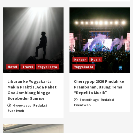
Konser
Musik
Hotel
Travel
Yogyakarta
Yogyakarta
Liburan ke Yogyakarta
Cherrypop 2026 Pindah ke
Makin Praktis, Ada Paket
Prambanan, Usung Tema
Goa Jomblang hingga
“Repelita Musik”
Borobudur Sunrise
1 month ago
Redaksi
Eventweb
4 weeks ago
Redaksi
Eventweb