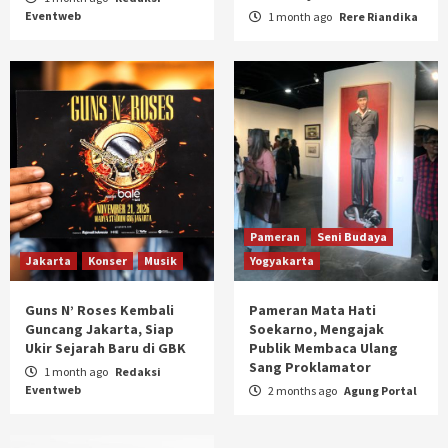
Eventweb
1 month ago
Rere Riandika
Pameran
Seni Budaya
Jakarta
Konser
Musik
Yogyakarta
Guns N’ Roses Kembali
Pameran Mata Hati
Guncang Jakarta, Siap
Soekarno, Mengajak
Ukir Sejarah Baru di GBK
Publik Membaca Ulang
Sang Proklamator
1 month ago
Redaksi
Eventweb
2 months ago
Agung Portal