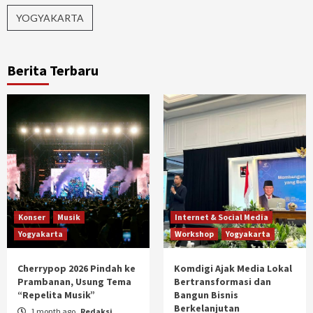
YOGYAKARTA
Berita Terbaru
Konser
Musik
Internet & Social Media
Yogyakarta
Workshop
Yogyakarta
Cherrypop 2026 Pindah ke
Komdigi Ajak Media Lokal
Prambanan, Usung Tema
Bertransformasi dan
“Repelita Musik”
Bangun Bisnis
Berkelanjutan
1 month ago
Redaksi