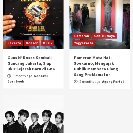
Pameran
Seni Budaya
Jakarta
Konser
Musik
Yogyakarta
Guns N’ Roses Kembali
Pameran Mata Hati
Guncang Jakarta, Siap
Soekarno, Mengajak
Ukir Sejarah Baru di GBK
Publik Membaca Ulang
Sang Proklamator
1 month ago
Redaksi
Eventweb
2 months ago
Agung Portal