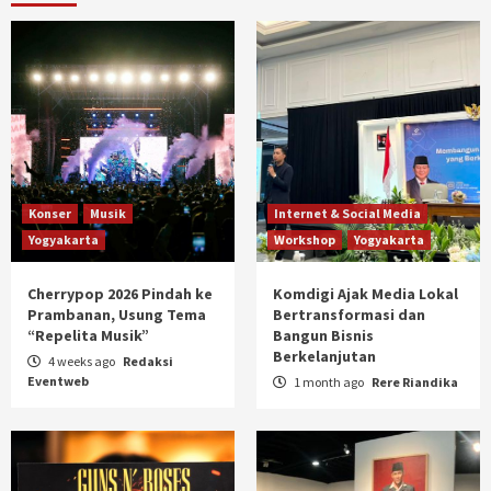
Konser
Musik
Internet & Social Media
Yogyakarta
Workshop
Yogyakarta
Cherrypop 2026 Pindah ke
Komdigi Ajak Media Lokal
Prambanan, Usung Tema
Bertransformasi dan
“Repelita Musik”
Bangun Bisnis
Berkelanjutan
4 weeks ago
Redaksi
Eventweb
1 month ago
Rere Riandika